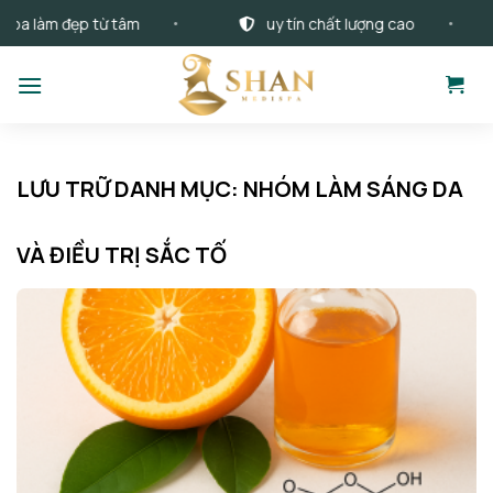
Bỏ
 làm đẹp từ tâm
uy tín chất lượng cao
qua
nội
dung
LƯU TRỮ DANH MỤC:
NHÓM LÀM SÁNG DA
VÀ ĐIỀU TRỊ SẮC TỐ