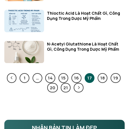
Thioctic Acid Là Hoạt Chất Gì, Công
Dụng Trong Dược Mỹ Phẩm
N-Acetyl Glutathione Là Hoạt Chất
Gì, Công Dụng Trong Dược Mỹ Phẩm
1
…
14
15
16
17
18
19
20
21
NHẬN BẢN TIN LÀM ĐẸP