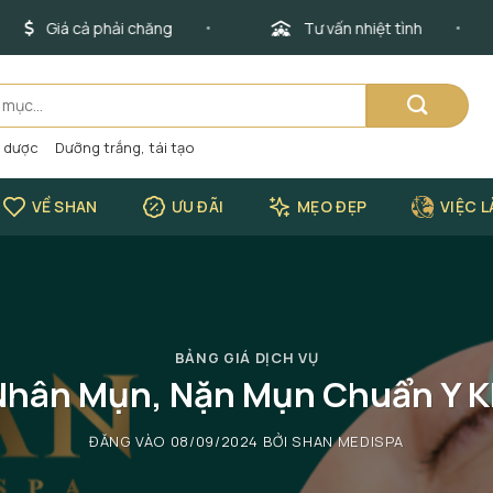
Giá cả phải chăng
Tư vấn nhiệt tình
o dược
Dưỡng trắng, tái tạo
VỀ SHAN
ƯU ĐÃI
MẸO ĐẸP
VIỆC 
BẢNG GIÁ DỊCH VỤ
 Nhân Mụn, Nặn Mụn Chuẩn Y K
ĐĂNG VÀO
08/09/2024
BỞI
SHAN MEDISPA