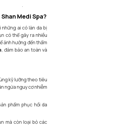
.
ại Shan Medi Spa?
 những ai có làn da bị
n có thể gây ra nhiều
 thể ảnh hưởng đến thẩm
a
, đảm bảo an toàn và
ng kỹ lưỡng theo tiêu
ăn ngừa nguy cơ nhiễm
 sản phẩm phục hồi da
ụn mà còn loại bỏ các