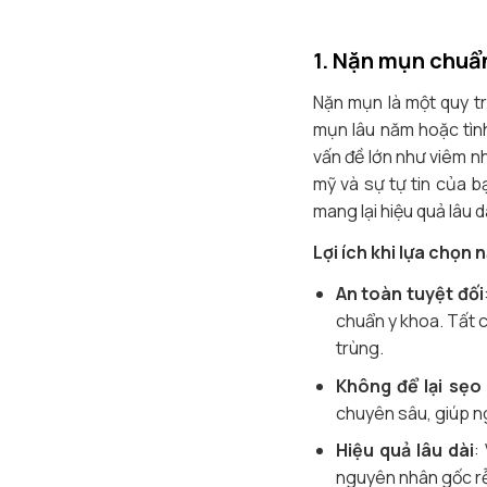
1.
Nặn mụn chuẩn 
Nặn mụn là một quy tr
mụn lâu năm hoặc tìn
vấn đề lớn như viêm nh
mỹ và sự tự tin của b
mang lại hiệu quả lâu d
Lợi ích khi lựa chọn
An toàn tuyệt đối
chuẩn y khoa. Tất 
trùng.
Không để lại sẹo
chuyên sâu, giúp n
Hiệu quả lâu dài
:
nguyên nhân gốc rễ