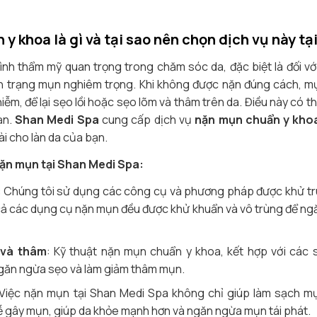
y khoa là gì và tại sao nên chọn dịch vụ này t
ình thẩm mỹ quan trọng trong chăm sóc da, đặc biệt là đối với
h trạng mụn nghiêm trọng. Khi không được nặn đúng cách, mụ
iễm, để lại sẹo lồi hoặc sẹo lõm và thâm trên da. Điều này có
ạn.
Shan Medi Spa
cung cấp dịch vụ
nặn mụn chuẩn y kho
ài cho làn da của bạn.
 nặn mụn tại Shan Medi Spa:
: Chúng tôi sử dụng các công cụ và phương pháp được khử trù
cả các dụng cụ nặn mụn đều được khử khuẩn và vô trùng để ng
 và thâm
: Kỹ thuật nặn mụn chuẩn y khoa, kết hợp với các
găn ngừa sẹo và làm giảm thâm mụn.
 Việc nặn mụn tại Shan Medi Spa không chỉ giúp làm sạch m
 gây mụn, giúp da khỏe mạnh hơn và ngăn ngừa mụn tái phát.