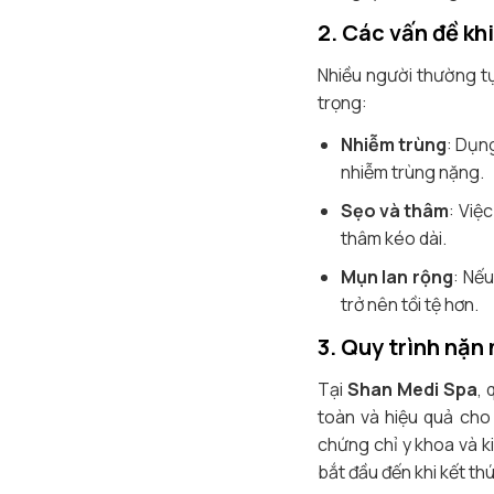
2. Các vấn đề kh
Nhiều người thường tự
trọng:
Nhiễm trùng
: Dụn
nhiễm trùng nặng.
Sẹo và thâm
: Việ
thâm kéo dài.
Mụn lan rộng
: Nế
trở nên tồi tệ hơn.
3. Quy trình nặn
Tại
Shan Medi Spa
,
toàn và hiệu quả cho
chứng chỉ y khoa và k
bắt đầu đến khi kết th