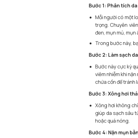
Bước 1: Phân tích da
Mỗi người có một lo
trọng. Chuyên viên
đen, mụn mủ, mụn ẩn
Trong bước này, bạ
Bước 2: Làm sạch da
Bước này cực kỳ qua
viêm nhiễm khi nặn
chứa cồn để tránh l
Bước 3: Xông hơi thả
Xông hơi không chỉ
giúp da sạch sâu t
hoặc quá nóng.
Bước 4: Nặn mụn bằn