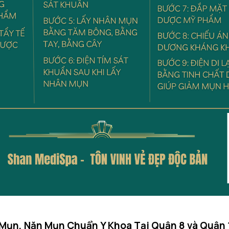
 Mụn, Nặn Mụn Chuẩn Y Khoa Tại Quận 8 và Quận 