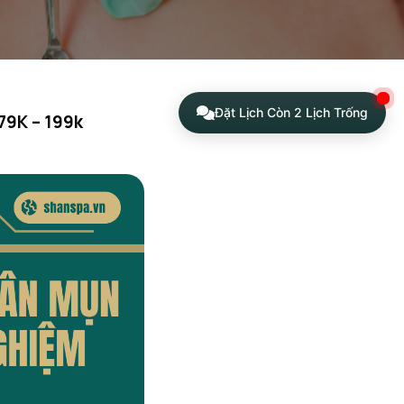
Đặt Lịch Còn 2 Lịch Trống
79K – 199k