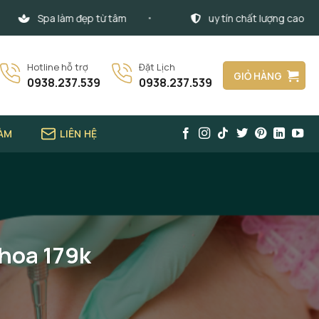
Spa làm đẹp từ tâm
uy tín chất lượng cao
Hotline hỗ trợ
Đặt Lịch
GIỎ HÀNG
0938.237.539
0938.237.539
LÀM
LIÊN HỆ
hoa 179k