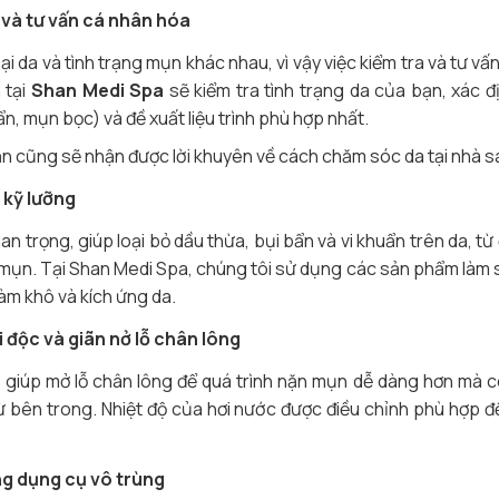
 và tư vấn cá nhân hóa
ại da và tình trạng mụn khác nhau, vì vậy việc kiểm tra và tư vấ
 tại
Shan Medi Spa
sẽ kiểm tra tình trạng da của bạn, xác 
, mụn bọc) và đề xuất liệu trình phù hợp nhất.
n cũng sẽ nhận được lời khuyên về cách chăm sóc da tại nhà s
 kỹ lưỡng
n trọng, giúp loại bỏ dầu thừa, bụi bẩn và vi khuẩn trên da, 
 mụn. Tại Shan Medi Spa, chúng tôi sử dụng các sản phẩm làm 
àm khô và kích ứng da.
i độc và giãn nở lỗ chân lông
 giúp mở lỗ chân lông để quá trình nặn mụn dễ dàng hơn mà cò
ừ bên trong. Nhiệt độ của hơi nước được điều chỉnh phù hợp đ
g dụng cụ vô trùng