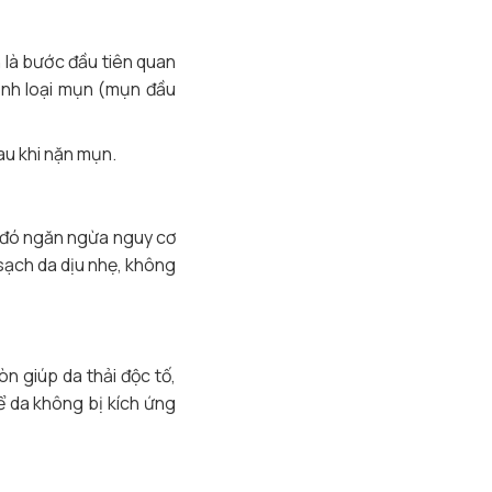
n là bước đầu tiên quan
định loại mụn (mụn đầu
au khi nặn mụn.
từ đó ngăn ngừa nguy cơ
sạch da dịu nhẹ, không
n giúp da thải độc tố,
ể da không bị kích ứng