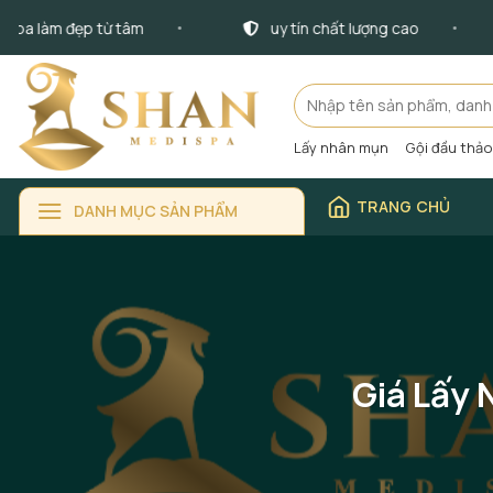
Bỏ
 làm đẹp từ tâm
uy tín chất lượng cao
qua
nội
dung
Tìm
kiếm:
Lấy nhân mụn
Gội đầu thả
TRANG CHỦ
DANH MỤC SẢN PHẨM
Giá Lấy