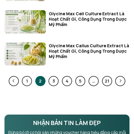
Glycine Max Cell Culture Extract Là
Hoạt Chất Gì, Công Dụng Trong Dược
Mỹ Phẩm
Glycine Max Callus Culture Extract Là
Hoạt Chất Gì, Công Dụng Trong Dược
Mỹ Phẩm
1
2
3
4
5
…
21
NHẬN BẢN TIN LÀM ĐẸP
Đừng bỏ lỡ cơ hội săn những voucher hàng hiệu đẳng cấp mỗi