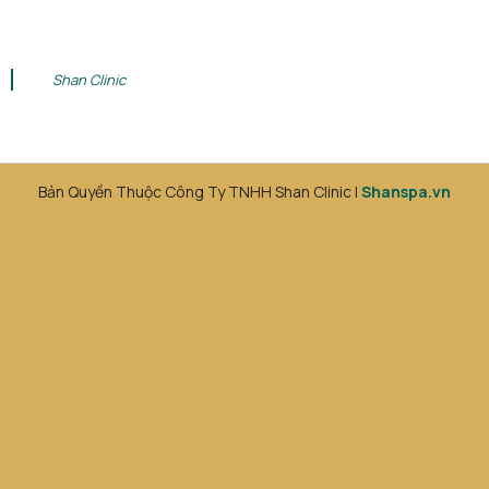
Shan Clinic
Bản Quyền Thuộc Công Ty TNHH Shan Clinic |
Shanspa.vn