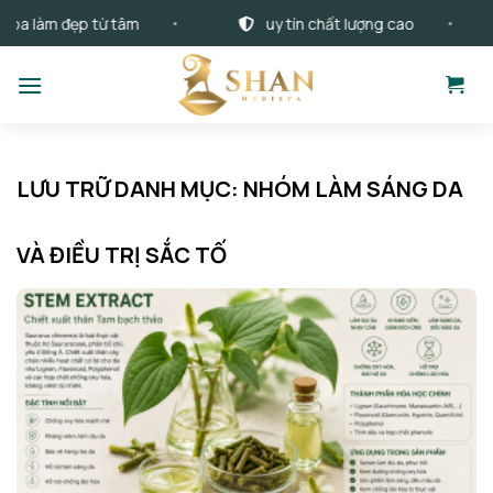
Bỏ
a làm đẹp từ tâm
uy tín chất lượng cao
qua
nội
dung
LƯU TRỮ DANH MỤC:
NHÓM LÀM SÁNG DA
VÀ ĐIỀU TRỊ SẮC TỐ