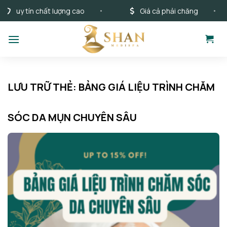
Bỏ
uy tín chất lượng cao
Giá cả phải chăng
qua
nội
dung
LƯU TRỮ THẺ:
BẢNG GIÁ LIỆU TRÌNH CHĂM
SÓC DA MỤN CHUYÊN SÂU