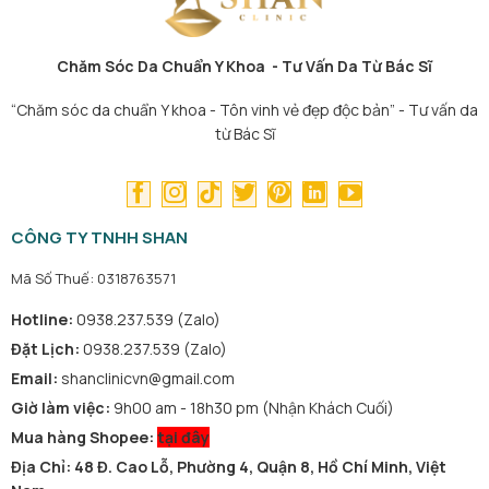
Chăm Sóc Da Chuẩn Y Khoa - Tư Vấn Da Từ Bác Sĩ
“Chăm sóc da chuẩn Y khoa - Tôn vinh vẻ đẹp độc bản” - Tư vấn da
từ Bác Sĩ
CÔNG TY TNHH SHAN
Mã Số Thuế: 0318763571
Hotline:
0938.237.539 (Zalo)
Đặt Lịch:
0938.237.539 (Zalo)
Email:
shanclinicvn@gmail.com
Giờ làm việc:
9h00 am - 18h30 pm (Nhận Khách Cuối)
Mua hàng Shopee:
tại đây
Địa Chỉ: 48 Đ. Cao Lỗ, Phường 4, Quận 8, Hồ Chí Minh, Việt