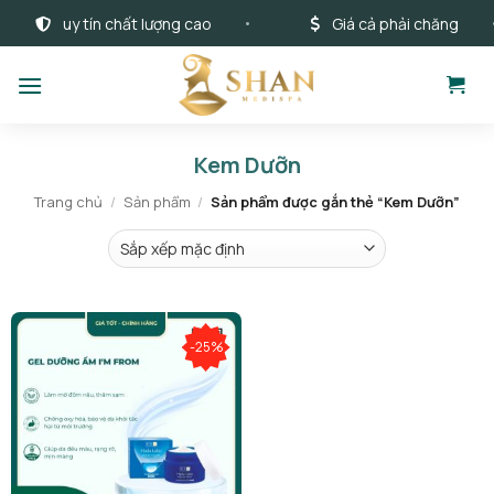
Bỏ
uy tín chất lượng cao
Giá cả phải chăng
qua
nội
dung
Kem Dưỡn
Trang chủ
/
Sản phẩm
/
Sản phẩm được gắn thẻ “Kem Dưỡn”
-25%