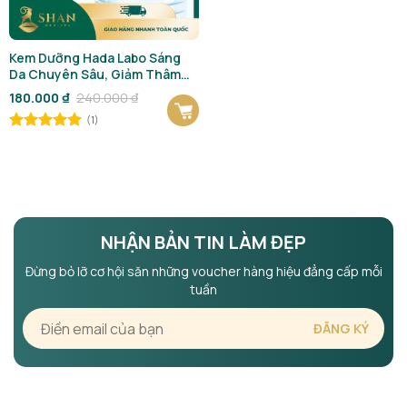
Kem Dưỡng Hada Labo Sáng
Da Chuyên Sâu, Giảm Thâm
Sạm 50g [Mẫu Mới]
Giá
Giá
180.000
₫
240.000
₫
gốc
hiện
(1)
là:
tại
240.000 ₫.
là:
Được xếp
180.000 ₫.
hạng
5
5
sao
NHẬN BẢN TIN LÀM ĐẸP
Đừng bỏ lỡ cơ hội săn những voucher hàng hiệu đẳng cấp mỗi
tuần