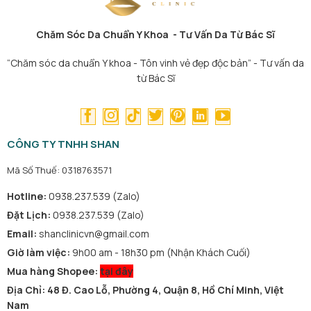
Chăm Sóc Da Chuẩn Y Khoa - Tư Vấn Da Từ Bác Sĩ
“Chăm sóc da chuẩn Y khoa - Tôn vinh vẻ đẹp độc bản” - Tư vấn da
từ Bác Sĩ
CÔNG TY TNHH SHAN
Mã Số Thuế: 0318763571
Hotline:
0938.237.539 (Zalo)
Đặt Lịch:
0938.237.539 (Zalo)
Email:
shanclinicvn@gmail.com
Giờ làm việc:
9h00 am - 18h30 pm (Nhận Khách Cuối)
Mua hàng Shopee:
tại đây
Địa Chỉ: 48 Đ. Cao Lỗ, Phường 4, Quận 8, Hồ Chí Minh, Việt
Nam