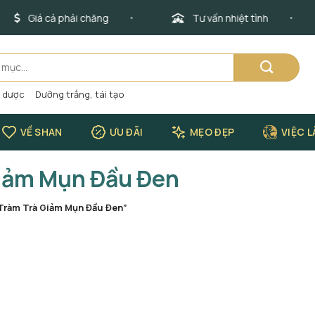
Giá cả phải chăng
Tư vấn nhiệt tình
o dược
Dưỡng trắng, tái tạo
VỀ SHAN
ƯU ĐÃI
MẸO ĐẸP
VIỆC 
Giảm Mụn Đầu Đen
Tràm Trà Giảm Mụn Đầu Đen”