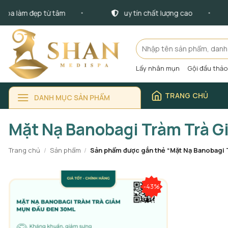
Bỏ
Spa làm đẹp từ tâm
uy tín chất lượng cao
qua
nội
dung
Tìm
kiếm:
Lấy nhân mụn
Gội đầu thả
TRANG CHỦ
DANH MỤC SẢN PHẨM
Mặt Nạ Banobagi Tràm Trà 
Trang chủ
/
Sản phẩm
/
Sản phẩm được gắn thẻ “Mặt Nạ Banobagi 
-43%