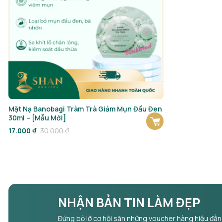
Mặt Nạ Banobagi Tràm Trà Giảm Mụn Đầu Đen
30ml – [Mẫu Mới]
Giá
Giá
17.000
₫
30.000
₫
gốc
hiện
là:
tại
30.000 ₫.
là:
17.000 ₫.
NHẬN BẢN TIN LÀM ĐẸP
Đừng bỏ lỡ cơ hội săn những voucher hàng hiệu đẳ