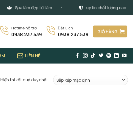
Spa làm đẹp từ tâm
uy tín chất lượng cao
Hotline hỗ trợ
Đặt Lịch
GIỎ HÀNG
0938.237.539
0938.237.539
LÀM
LIÊN HỆ
Hiển thị kết quả duy nhất