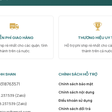
ỄN PHÍ GIAO HÀNG
THƯƠNG HIỆU UY 
ship rẻ nhất cho các quận, tỉnh
Hỗ trợ phí ship rẻ nhất cho cá
thành trên cả nước.
thành trên cả nước
HH SHAN
CHÍNH SÁCH HỖ TRỢ
0318763571
Chính sách bảo mật
Chính sách nội dung
237.539 (Zalo)
Điều khoản sử dụng
.237.539 (Zalo)
Chính sách đổi trả
inicvn@gmail.com