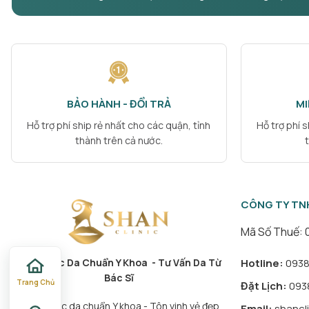
BẢO HÀNH - ĐỔI TRẢ
MI
Hỗ trợ phí ship rẻ nhất cho các quận, tỉnh
Hỗ trợ phí 
thành trên cả nước.
CÔNG TY TN
Mã Số Thuế: 
Hotline:
0938.
Chăm Sóc Da Chuẩn Y Khoa - Tư Vấn Da Từ
Bác Sĩ
Trang Chủ
Đặt Lịch:
0938
“Chăm sóc da chuẩn Y khoa - Tôn vinh vẻ đẹp
Email:
shancl