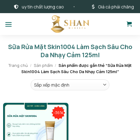
Bỏ
uy tín chất lượng cao
Giá cả phải chăng
qua
nội
dung
Sữa Rửa Mặt Skin1004 Làm Sạch Sâu Cho
Da Nhạy Cảm 125ml
Trang chủ
/
Sản phẩm
/
Sản phẩm được gắn thẻ “Sữa Rửa Mặt
Skin1004 Làm Sạch Sâu Cho Da Nhạy Cảm 125ml”
-36%