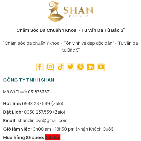
Chăm Sóc Da Chuẩn Y Khoa - Tư Vấn Da Từ Bác Sĩ
“Chăm sóc da chuẩn Y khoa - Tôn vinh vẻ đẹp độc bản” - Tư vấn da
từ Bác Sĩ
CÔNG TY TNHH SHAN
Mã Số Thuế: 0318763571
Hotline:
0938.237.539 (Zalo)
Đặt Lịch:
0938.237.539 (Zalo)
Email:
shanclinicvn@gmail.com
Giờ làm việc:
9h00 am - 18h30 pm (Nhận Khách Cuối)
Mua hàng Shopee:
tại đây