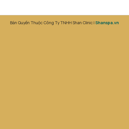
Bản Quyền Thuộc Công Ty TNHH Shan Clinic |
Shanspa.vn