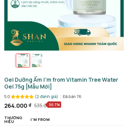
Gel Dưỡng Ẩm I’m from Vitamin Tree Water
Gel 75g [Mẫu Mới]
(
2
đánh giá)
Đã bán
76
5.0
5.0
2
trên 5
264.000
₫
50.7%
535.000
₫
Giá
Giá
dựa trên
gốc
hiện
đánh giá
THƯƠNG
là:
tại
I’M FROM
HIỆU
535.000 ₫.
là: