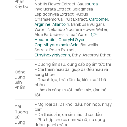
Phần
Nobilis Flower Extract, Sauss
urea
Đầy Đủ
Involucrata Extract, Selaginella
Lepidophylla Extract, Rubus
Chamaemorus Fruit Extract,
Carbomer
,
Arginine
,
Allantoin
, Bambusa Vulgaris
Water, Nelumbo Nucifera Flower Water,
Aloe Barbadensis Leaf Water,
1,2-
Hexanediol
,
Caprylyl Glycol
,
Caprylhydroxamic Acid
, Boswellia
Serrata Resin Extract,
Ethylhexylglycerin
, Ethyl Ascorbyl Ether.
– Dưỡng ẩm sâu, cung cấp độ ẩm tức thì
– Cải thiện màu da, giúp da đều màu và
Công
sáng khỏe
Dụng
– Thanh lọc, thải độc da, kiểm soát bã
Sản
nhờn
Phẩm
– Làm da căng mướt, mềm mịn, đàn hồi
tốt
– Mọi loại da: Da khô, dầu, hỗn hợp, nhạy
Đối
cảm
Tượng
– Da thiếu ẩm, da xỉn màu, thừa dầu
Sử
– Phù hợp cho cả nam và nữ, sử dụng
Dụng
được quanh năm