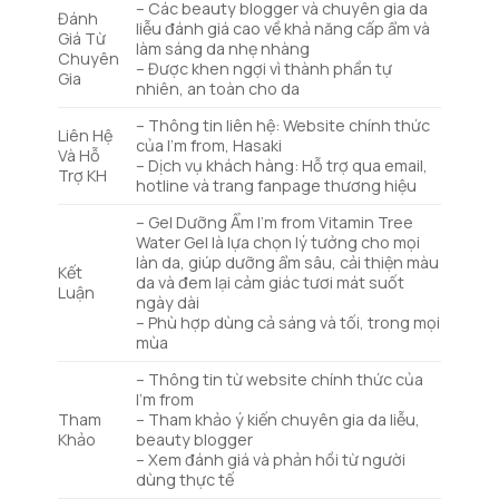
– Các beauty blogger và chuyên gia da
Đánh
liễu đánh giá cao về khả năng cấp ẩm và
Giá Từ
làm sáng da nhẹ nhàng
Chuyên
– Được khen ngợi vì thành phần tự
Gia
nhiên, an toàn cho da
– Thông tin liên hệ: Website chính thức
Liên Hệ
của I’m from, Hasaki
Và Hỗ
– Dịch vụ khách hàng: Hỗ trợ qua email,
Trợ KH
hotline và trang fanpage thương hiệu
– Gel Dưỡng Ẩm I’m from Vitamin Tree
Water Gel là lựa chọn lý tưởng cho mọi
làn da, giúp dưỡng ẩm sâu, cải thiện màu
Kết
da và đem lại cảm giác tươi mát suốt
Luận
ngày dài
– Phù hợp dùng cả sáng và tối, trong mọi
mùa
– Thông tin từ website chính thức của
I’m from
Tham
– Tham khảo ý kiến chuyên gia da liễu,
Khảo
beauty blogger
– Xem đánh giá và phản hồi từ người
dùng thực tế