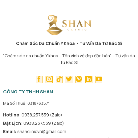
Chăm Sóc Da Chuẩn Y Khoa - Tư Vấn Da Từ Bác Sĩ
“Chăm sóc da chuẩn Y khoa - Tôn vinh vẻ đẹp độc bản” - Tư vấn da
từ Bác Sĩ
CÔNG TY TNHH SHAN
Mã Số Thuế: 0318763571
Hotline:
0938.237.539 (Zalo)
Đặt Lịch:
0938.237.539 (Zalo)
Email:
shanclinicvn@gmail.com