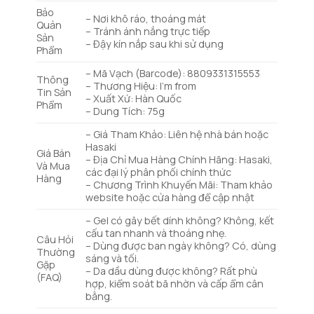
Bảo
– Nơi khô ráo, thoáng mát
Quản
– Tránh ánh nắng trực tiếp
Sản
– Đậy kín nắp sau khi sử dụng
Phẩm
– Mã Vạch (Barcode): 8809331315553
Thông
– Thương Hiệu: I’m from
Tin Sản
– Xuất Xứ: Hàn Quốc
Phẩm
– Dung Tích: 75g
– Giá Tham Khảo: Liên hệ nhà bán hoặc
Hasaki
Giá Bán
– Địa Chỉ Mua Hàng Chính Hãng: Hasaki,
Và Mua
các đại lý phân phối chính thức
Hàng
– Chương Trình Khuyến Mãi: Tham khảo
website hoặc cửa hàng để cập nhật
– Gel có gây bết dính không? Không, kết
cấu tan nhanh và thoáng nhẹ.
Câu Hỏi
– Dùng được ban ngày không? Có, dùng
Thường
sáng và tối.
Gặp
– Da dầu dùng được không? Rất phù
(FAQ)
hợp, kiểm soát bã nhờn và cấp ẩm cân
bằng.