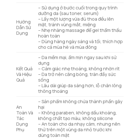
– Sử dụng ở bước cuối trong quy trình
dưỡng da (sau toner, serum)
– Lấy một lượng vừa đủ thoa đều lên
Hướng
mặt, tránh vùng mắt, miệng
Dẫn Sử
– Nhẹ nhàng massage để gel thẩm thấu
Dụng
hoàn toàn
– Dùng hàng ngày sáng và tối, thích hợp
cho cả mùa hè và mùa đông
– Da mềm mại, ẩm mịn ngay sau khi sử
dụng
Kết Quả
– Cảm giác nhẹ thoáng, không nhờn rít
Và Hiệu
– Da trở nên căng bóng, tràn đầy sức
Quả
sống
– Lâu dài giúp da sáng hơn, lỗ chân lông
thông thoáng
– Sản phẩm không chứa thành phần gây
An
hại
Toàn Và
– Không paraben, không dầu khoáng,
Tác
không chất tạo màu, không silicone
Dụng
– An toàn cho da nhạy cảm, nhưng nên
Phụ
thử trên một vùng da nhỏ trước khi
dùng toàn mặt