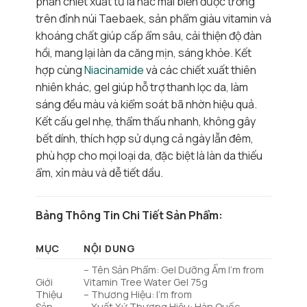
phần chiết xuất từ lá hắc mai biển được trồng
trên đỉnh núi Taebaek, sản phẩm giàu vitamin và
khoáng chất giúp cấp ẩm sâu, cải thiện độ đàn
hồi, mang lại làn da căng mịn, sáng khỏe. Kết
hợp cùng
Niacinamide
và các chiết xuất thiên
nhiên khác, gel giúp hỗ trợ thanh lọc da, làm
sáng đều màu và kiểm soát bã nhờn hiệu quả.
Kết cấu gel nhẹ, thẩm thấu nhanh, không gây
bết dính, thích hợp sử dụng cả ngày lẫn đêm,
phù hợp cho mọi loại da, đặc biệt là làn da thiếu
ẩm, xỉn màu và dễ tiết dầu.
Bảng Thông Tin Chi Tiết Sản Phẩm:
MỤC
NỘI DUNG
– Tên Sản Phẩm: Gel Dưỡng Ẩm I’m from
Giới
Vitamin Tree Water Gel 75g
Thiệu
– Thương Hiệu: I’m from
Sản
– Xuất Xứ Thương Hiệu: Hàn Quốc