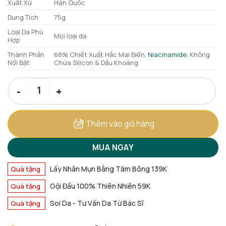
Xuất Xứ
Hàn Quốc
264.000 ₫.
Dung Tích
75g
Loại Da Phù
Mọi loại da
Hợp
Thành Phần
68% Chiết Xuất Hắc Mai Biển,
Niacinamide
, Không
Nổi Bật
Chứa Silicon & Dầu Khoáng
Gel Dưỡng Ẩm I'm from Vitamin Tree Water Gel 75g [Mẫu Mới]
Thêm vào giỏ hàng
MUA NGAY
Lấy Nhân Mụn Bằng Tăm Bông 139K
Quà tặng
Gội Đầu 100% Thiên Nhiên 59K
Quà tặng
Soi Da - Tư Vấn Da Từ Bác Sĩ
Quà tặng