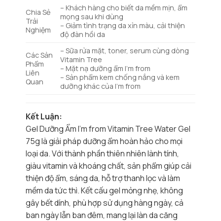
– Khách hàng cho biết da mềm mịn, ẩm
Chia Sẻ
mọng sau khi dùng
Trải
– Giảm tình trạng da xỉn màu, cải thiện
Nghiệm
độ đàn hồi da
– Sữa rửa mặt, toner, serum cùng dòng
Các Sản
Vitamin Tree
Phẩm
– Mặt nạ dưỡng ẩm I’m from
Liên
– Sản phẩm kem chống nắng và kem
Quan
dưỡng khác của I’m from
Kết Luận:
Gel Dưỡng Ẩm I’m from Vitamin Tree Water Gel
75g là giải pháp dưỡng ẩm hoàn hảo cho mọi
loại da. Với thành phần thiên nhiên lành tính,
giàu vitamin và khoáng chất, sản phẩm giúp cải
thiện độ ẩm, sáng da, hỗ trợ thanh lọc và làm
mềm da tức thì. Kết cấu gel mỏng nhẹ, không
gây bết dính, phù hợp sử dụng hàng ngày, cả
ban ngày lẫn ban đêm, mang lại làn da căng