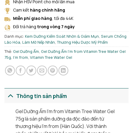
Nhận HSV Point cho mỗi lần mua
Cam kết
hàng chính hãng
Miễn phí giao hàng
, tối đa 44K
Đổi trả hàng
trong vòng 7 ngày
Danh mục:
Kem Dưỡng Kiểm Soát Nhờn & Giảm Mụn
,
Serum Chống
Lão Hóa, Làm Mờ Nếp Nhăn
,
Thương Hiệu Dược Mỹ Phẩm
Thẻ:
Gel Dưỡng Ẩm
,
Gel Dưỡng Ẩm I'm from Vitamin Tree Water Gel
75g
,
I'm from
,
Vitamin Tree Water Gel
Thông tin sản phẩm
Gel Dưỡng Ẩm I’m from Vitamin Tree Water Gel
75g là sản phẩm dưỡng da độc đáo đến từ
thương hiệu I’m from (Hàn Quốc). Với thành