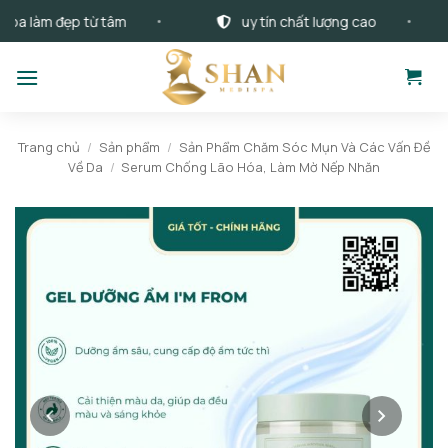
Bỏ
làm đẹp từ tâm
uy tín chất lượng cao
qua
nội
dung
Trang chủ
/
Sản phẩm
/
Sản Phẩm Chăm Sóc Mụn Và Các Vấn Đề
Về Da
/
Serum Chống Lão Hóa, Làm Mờ Nếp Nhăn