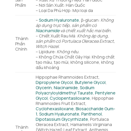
Phẩm
– Nơi Sản Xuất: Hàn Quốc
– Loại Da Phù Hợp: Mọi loại da
–
Sodium Hyaluronate
, β-glucan:
Không
áp dụng trực tiếp, sản phẩm có
Niacinamide
và chiết xuất hắc mai biển.
– Chiết Xuất Rau Má:
Không áp dụng,
Thành
sản phẩm có Portulaca Oleracea Extract,
Phần
Witch Hazel.
Chính
– Lipidure:
Không nêu.
– Không Chứa Chất Gây Hại: Không chất
tạo màu, tạo mùi, không silicone, không
dầu khoáng
Hippophae Rhamnoides Extract,
Dipropylene Glycol
,
Butylene Glycol
,
Glycerin
,
Niacinamide
,
Sodium
Polyacryloyldimethyl Taurate
,
Pentylene
Glycol
,
Cyclopentasiloxane
, Hippophae
Rhamnoides Fruit Extract,
Cyclohexasiloxane
,
Biosaccharide Gum-
1
,
Sodium Hyaluronate
,
Panthenol
,
Dipotassium Glycyrrhizate
, Portulaca
Oleracea Extract, Hamamelis Virginiana
Thành
(Witch Hazel) Leaf Extract, Anthemis