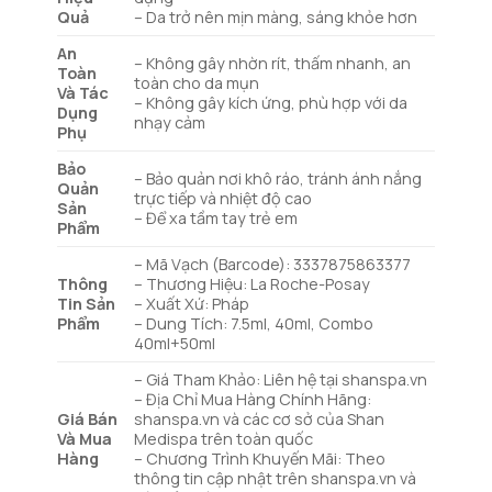
Quả
– Da trở nên mịn màng, sáng khỏe hơn
An
– Không gây nhờn rít, thấm nhanh, an
Toàn
toàn cho da mụn
Và Tác
– Không gây kích ứng, phù hợp với da
Dụng
nhạy cảm
Phụ
Bảo
– Bảo quản nơi khô ráo, tránh ánh nắng
Quản
trực tiếp và nhiệt độ cao
Sản
– Để xa tầm tay trẻ em
Phẩm
– Mã Vạch (Barcode): 3337875863377
Thông
– Thương Hiệu: La Roche-Posay
Tin Sản
– Xuất Xứ: Pháp
Phẩm
– Dung Tích: 7.5ml, 40ml, Combo
40ml+50ml
– Giá Tham Khảo: Liên hệ tại shanspa.vn
– Địa Chỉ Mua Hàng Chính Hãng:
Giá Bán
shanspa.vn và các cơ sở của Shan
Và Mua
Medispa trên toàn quốc
Hàng
– Chương Trình Khuyến Mãi: Theo
thông tin cập nhật trên shanspa.vn và