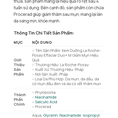
thừa, sản phẩm mang lại hiệu quả rõ rệt sau 4
tuần sử dụng. Bên cạnh đó, sản phẩm còn chứa
Procerad giúp giảm thâm sau mụn, mang lại làn
da sáng mịn, khỏe mạnh.
Thông Tin Chi Tiết Sản Phẩm:
MỤC
NỘI DUNG
– Tên Sản Phẩm: Kem Dưỡng La Roche-
Posay Effaclar Duo+ M Giảm Mụn Hiệu
Giới
Quả
Thiệu
– Thương Hiệu: La Roche-Posay
Sản
– Xuất Xứ Thương Hiệu: Pháp
Phẩm
– Nơi Sản Xuất: Pháp
– Loại Da Phù Hợp: Da mụn, da dầu, da
có mụn đầu đen và da có vết thâm mụn
– Phylobioma
Thành
–
Niacinamide
Phần
–
Salicylic Acid
Chính
– Procerad
Aqua,
Glycerin
,
Niacinamide
,
Isopropyl