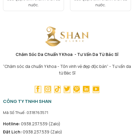
nước.
nước.
Chăm Sóc Da Chuẩn Y Khoa - Tư Vấn Da Từ Bác Sĩ
“Chăm sóc da chuẩn Y khoa - Tôn vinh vẻ đẹp độc bản” - Tư vấn da
từ Bác Sĩ
CÔNG TY TNHH SHAN
Mã Số Thuế: 0318763571
Hotline:
0938.237.539 (Zalo)
Đặt Lịch:
0938.237.539 (Zalo)