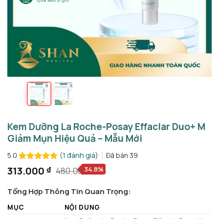
Kem Dưỡng La Roche-Posay Effaclar Duo+ M
Giảm Mụn Hiệu Quả – Mẫu Mới
(
1
đánh giá)
Đã bán
39
5.0
5.0
1
trên 5
313.000
₫
34.8%
480.000
₫
Giá
Giá
dựa trên
gốc
hiện
đánh giá
Tổng Hợp Thông Tin Quan Trọng:
là:
tại
480.000 ₫.
là:
MỤC
NỘI DUNG
313.000 ₫.