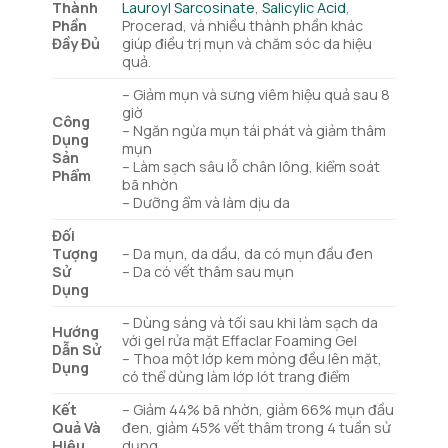
Thành
Lauroyl Sarcosinate
,
Salicylic Acid
,
Phần
Procerad, và nhiều thành phần khác
Đầy Đủ
giúp điều trị mụn và chăm sóc da hiệu
quả.
– Giảm mụn và sưng viêm hiệu quả sau 8
giờ
Công
– Ngăn ngừa mụn tái phát và giảm thâm
Dụng
mụn
Sản
– Làm sạch sâu lỗ chân lông, kiểm soát
Phẩm
bã nhờn
– Dưỡng ẩm và làm dịu da
Đối
Tượng
– Da mụn, da dầu, da có mụn đầu đen
Sử
– Da có vết thâm sau mụn
Dụng
– Dùng sáng và tối sau khi làm sạch da
Hướng
với gel rửa mặt Effaclar Foaming Gel
Dẫn Sử
– Thoa một lớp kem mỏng đều lên mặt,
Dụng
có thể dùng làm lớp lót trang điểm
Kết
– Giảm 44% bã nhờn, giảm 66% mụn đầu
Quả Và
đen, giảm 45% vết thâm trong 4 tuần sử
Hiệu
dụng