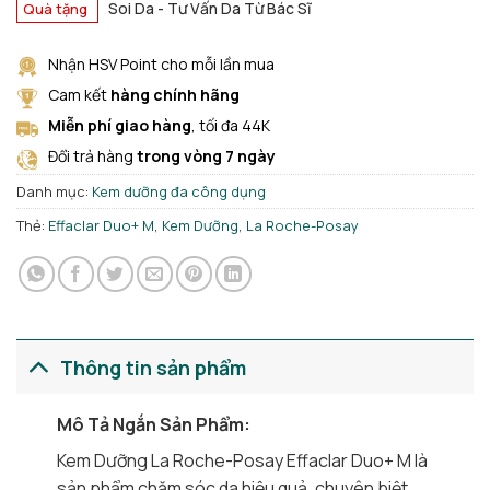
Soi Da - Tư Vấn Da Từ Bác Sĩ
Quà tặng
Nhận HSV Point cho mỗi lần mua
Cam kết
hàng chính hãng
Miễn phí giao hàng
, tối đa 44K
Đổi trả hàng
trong vòng 7 ngày
Danh mục:
Kem dưỡng đa công dụng
Thẻ:
Effaclar Duo+ M
,
Kem Dưỡng
,
La Roche-Posay
Thông tin sản phẩm
Mô Tả Ngắn Sản Phẩm:
Kem Dưỡng La Roche-Posay Effaclar Duo+ M là
sản phẩm chăm sóc da hiệu quả, chuyên biệt