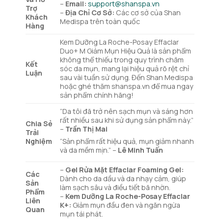
–
Email:
support@shanspa.vn
Trợ
–
Địa Chỉ Cơ Sở:
Các cơ sở của Shan
Khách
Medispa trên toàn quốc
Hàng
Kem Dưỡng La Roche-Posay Effaclar
Duo+ M Giảm Mụn Hiệu Quả là sản phẩm
không thể thiếu trong quy trình chăm
Kết
sóc da mụn, mang lại hiệu quả rõ rệt chỉ
Luận
sau vài tuần sử dụng. Đến Shan Medispa
hoặc ghé thăm shanspa.vn để mua ngay
sản phẩm chính hãng!
“Da tôi đã trở nên sạch mụn và sáng hơn
rất nhiều sau khi sử dụng sản phẩm này.”
Chia Sẻ
–
Trần Thị Mai
Trải
Nghiệm
“Sản phẩm rất hiệu quả, mụn giảm nhanh
và da mềm mịn.” –
Lê Minh Tuấn
–
Gel Rửa Mặt Effaclar Foaming Gel:
Các
Dành cho da dầu và da nhạy cảm, giúp
Sản
làm sạch sâu và điều tiết bã nhờn.
Phẩm
–
Kem Dưỡng La Roche-Posay Effaclar
Liên
K+:
Giảm mụn đầu đen và ngăn ngừa
Quan
mụn tái phát.