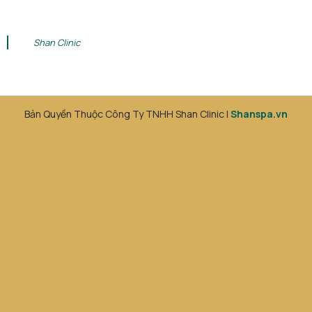
Shan Clinic
Bản Quyền Thuộc Công Ty TNHH Shan Clinic |
Shanspa.vn