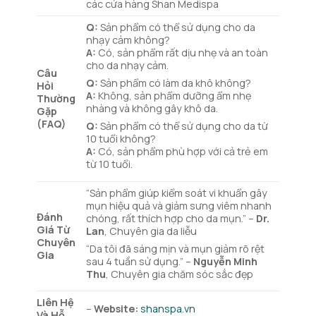
các cửa hàng Shan Medispa
Q:
Sản phẩm có thể sử dụng cho da
nhạy cảm không?
A:
Có, sản phẩm rất dịu nhẹ và an toàn
cho da nhạy cảm.
Câu
Q:
Sản phẩm có làm da khô không?
Hỏi
A:
Không, sản phẩm dưỡng ẩm nhẹ
Thường
nhàng và không gây khô da.
Gặp
(FAQ)
Q:
Sản phẩm có thể sử dụng cho da từ
10 tuổi không?
A:
Có, sản phẩm phù hợp với cả trẻ em
từ 10 tuổi.
“Sản phẩm giúp kiểm soát vi khuẩn gây
mụn hiệu quả và giảm sưng viêm nhanh
Đánh
chóng, rất thích hợp cho da mụn.” –
Dr.
Giá Từ
Lan
, Chuyên gia da liễu
Chuyên
“Da tôi đã sáng mịn và mụn giảm rõ rệt
Gia
sau 4 tuần sử dụng.” –
Nguyễn Minh
Thu
, Chuyên gia chăm sóc sắc đẹp
Liên Hệ
–
Website:
shanspa.vn
Và Hỗ