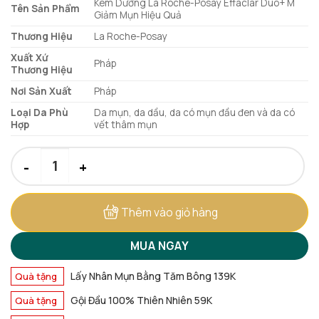
Kem Dưỡng La Roche-Posay Effaclar Duo+ M
Tên Sản Phẩm
Giảm Mụn Hiệu Quả
Thương Hiệu
La Roche-Posay
Xuất Xứ
Pháp
Thương Hiệu
Nơi Sản Xuất
Pháp
Loại Da Phù
Da mụn, da dầu, da có mụn đầu đen và da có
Hợp
vết thâm mụn
Kem Dưỡng La Roche-Posay Effaclar Duo+ M Giảm Mụn Hiệu Qu
Thêm vào giỏ hàng
MUA NGAY
Lấy Nhân Mụn Bằng Tăm Bông 139K
Quà tặng
Gội Đầu 100% Thiên Nhiên 59K
Quà tặng