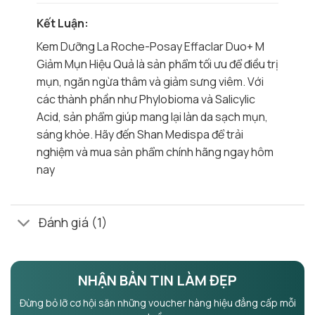
Kết Luận:
Kem Dưỡng La Roche-Posay Effaclar Duo+ M
Giảm Mụn Hiệu Quả là sản phẩm tối ưu để điều trị
mụn, ngăn ngừa thâm và giảm sưng viêm. Với
các thành phần như Phylobioma và Salicylic
Acid, sản phẩm giúp mang lại làn da sạch mụn,
sáng khỏe. Hãy đến Shan Medispa để trải
nghiệm và mua sản phẩm chính hãng ngay hôm
nay
Đánh giá (1)
NHẬN BẢN TIN LÀM ĐẸP
Đừng bỏ lỡ cơ hội săn những voucher hàng hiệu đẳng cấp mỗi