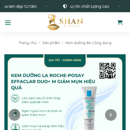
Bỏ
làm đẹp từ tâm
uy tín chất lượng cao
qua
nội
dung
Trang chủ
/
Sản phẩm
/
Kem dưỡng đa công dụng