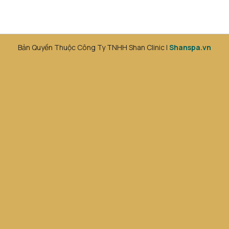
Bản Quyền Thuộc Công Ty TNHH Shan Clinic |
Shanspa.vn