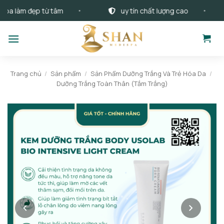
Bỏ
 làm đẹp từ tâm
uy tín chất lượng cao
qua
nội
dung
Trang chủ
/
Sản phẩm
/
Sản Phẩm Dưỡng Trắng Và Trẻ Hóa Da
/
Dưỡng Trắng Toàn Thân (Tắm Trắng)