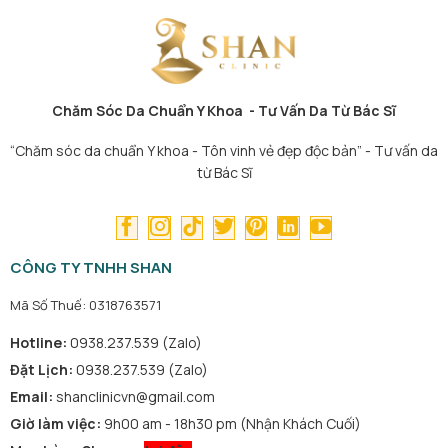
Chăm Sóc Da Chuẩn Y Khoa - Tư Vấn Da Từ Bác Sĩ
“Chăm sóc da chuẩn Y khoa - Tôn vinh vẻ đẹp độc bản” - Tư vấn da
từ Bác Sĩ
CÔNG TY TNHH SHAN
Mã Số Thuế: 0318763571
Hotline:
0938.237.539 (Zalo)
Đặt Lịch:
0938.237.539 (Zalo)
Email:
shanclinicvn@gmail.com
Giờ làm việc:
9h00 am - 18h30 pm (Nhận Khách Cuối)