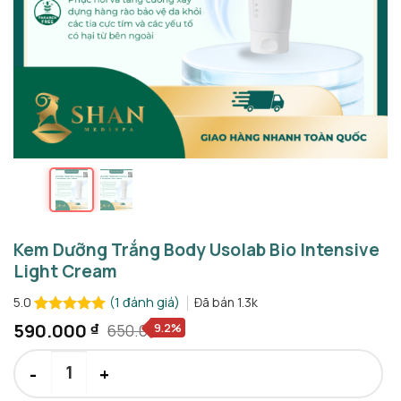
Kem Dưỡng Trắng Body Usolab Bio Intensive
Light Cream
(
1
đánh giá)
Đã bán
1.3k
5.0
5.0
1
trên 5
590.000
₫
9.2%
650.000
₫
Giá
Giá
dựa trên
gốc
hiện
đánh giá
Kem Dưỡng Trắng Body Usolab Bio Intensive Light Cream số l
là:
tại
650.000 ₫.
là: