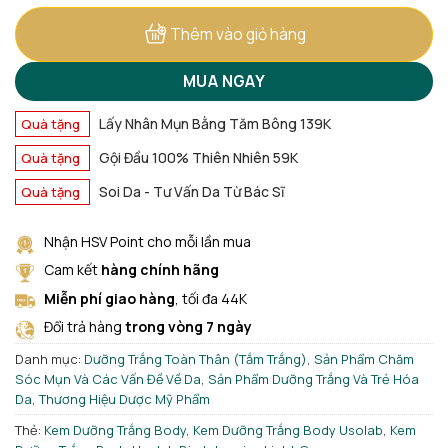
590.000 ₫.
Thêm vào giỏ hàng
MUA NGAY
Lấy Nhân Mụn Bằng Tăm Bông 139K
Quà tặng
Gội Đầu 100% Thiên Nhiên 59K
Quà tặng
Soi Da - Tư Vấn Da Từ Bác Sĩ
Quà tặng
Nhận HSV Point cho mỗi lần mua
Cam kết
hàng chính hãng
Miễn phí giao hàng
, tối đa 44K
Đổi trả hàng
trong vòng 7 ngày
Danh mục:
Dưỡng Trắng Toàn Thân (Tắm Trắng)
,
Sản Phẩm Chăm
Sóc Mụn Và Các Vấn Đề Về Da
,
Sản Phẩm Dưỡng Trắng Và Trẻ Hóa
Da
,
Thương Hiệu Dược Mỹ Phẩm
Thẻ:
Kem Dưỡng Trắng Body
,
Kem Dưỡng Trắng Body Usolab
,
Kem