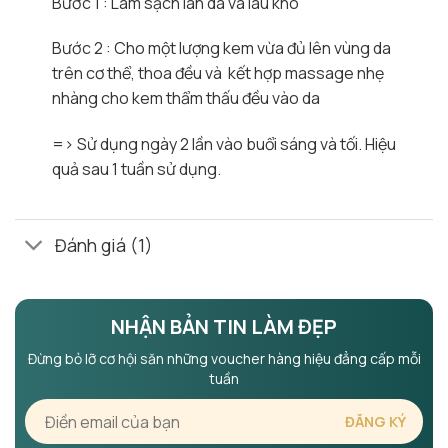
Bước 1 : Làm sạch làn da và lau khô
Bước 2 : Cho một lượng kem vừa đủ lên vùng da
trên cơ thể, thoa đều và kết hợp massage nhẹ
nhàng cho kem thẩm thấu đều vào da
=> Sử dụng ngày 2 lần vào buổi sáng và tối. Hiệu
quả sau 1 tuần sử dụng.
Đánh giá (1)
NHẬN BẢN TIN LÀM ĐẸP
Đừng bỏ lỡ cơ hội săn những voucher hàng hiệu đẳng cấp mỗi
tuần