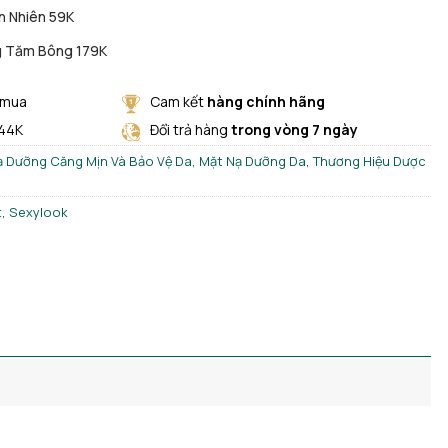
n Nhiên 59K
g Tăm Bông 179K
 mua
Cam kết
hàng chính hãng
 44K
Đổi trả hàng
trong vòng 7 ngày
ạ Dưỡng Căng Mịn Và Bảo Vệ Da
,
Mặt Nạ Dưỡng Da
,
Thương Hiệu Dược
t
,
Sexylook