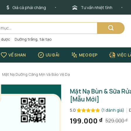
Giá cả phải chăng
Tư vấn nhiệt tình
o dược
Dưỡng trắng, tái tạo
VỀ SHAN
ƯU ĐÃI
MẸO ĐẸP
VIỆC 
Mặt Nạ Dưỡng Căng Mịn Và Bảo Vệ Da
Mặt Nạ Bùn & Sữa Rử
[Mẫu Mới]
(
1
đánh giá)
5.0
5.0
1
trên 5
199.000
₫
529.000
₫
Giá
Giá
dựa trên
đánh giá
gốc
hiện