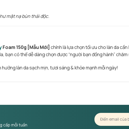
hư mặt nạ bùn thải độc.
y
Foam 150g [Mẫu Mới]
chính là lựa chọn tối ưu cho làn da cần
da, bạn có thể dễ dàng chọn được “người bạn đồng hành” chăm 
n hưởng làn da sạch mịn, tươi sáng & khỏe mạnh mỗi ngày!
ng cấp mỗi tuần