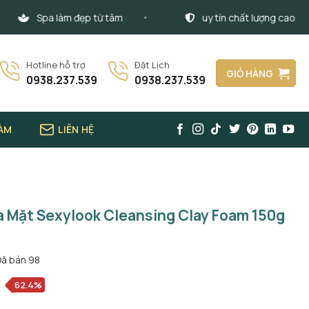
Spa làm đẹp từ tâm
uy tín chất lượng cao
Hotline hỗ trợ
Đặt Lịch
GIỎ HÀNG
0938.237.539
0938.237.539
LÀM
LIÊN HỆ
a Mặt Sexylook Cleansing Clay Foam 150g
Đã bán
98
62.4%