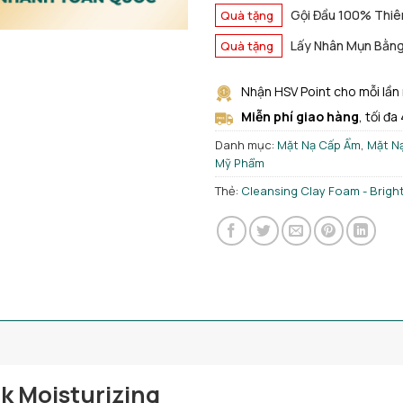
Gội Đầu 100% Thiê
Quà tặng
Lấy Nhân Mụn Bằn
Quà tặng
Nhận HSV Point cho mỗi lần
Miễn phí giao hàng
, tối đa
Danh mục:
Mặt Nạ Cấp Ẩm
,
Mặt N
Mỹ Phẩm
Thẻ:
Cleansing Clay Foam - Brigh
k Moisturizing