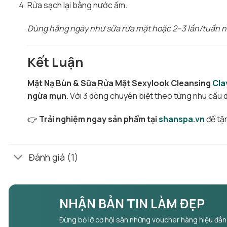
Rửa sạch lại bằng nước ấm.
Dùng hằng ngày như sữa rửa mặt hoặc 2–3 lần/tuần n
Kết Luận
Mặt Nạ Bùn & Sữa Rửa Mặt Sexylook Cleansing
Cla
ngừa mụn
. Với 3 dòng chuyên biệt theo từng nhu cầu 
👉
Trải nghiệm ngay sản phẩm tại
shanspa.vn
để tậ
Đánh giá (1)
NHẬN BẢN TIN LÀM ĐẸP
Đừng bỏ lỡ cơ hội săn những voucher hàng hiệu đẳ