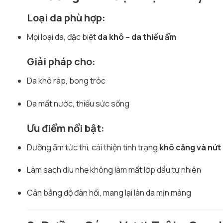
Loại da phù hợp:
Mọi loại da, đặc biệt
da khô – da thiếu ẩm
Giải pháp cho:
Da khô ráp, bong tróc
Da mất nước, thiếu sức sống
Ưu điểm nổi bật:
Dưỡng ẩm tức thì, cải thiện tình trạng
khô căng và nứt
Làm sạch dịu nhẹ không làm mất lớp dầu tự nhiên
Cân bằng độ đàn hồi, mang lại làn da mịn màng