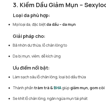
3. Kiềm Dầu Giảm Mụn – Sexyloo
Loại da phù hợp:
Mọi loại da, đặc biệt
da dầu – da mụn
Giải pháp cho:
Bã nhờn dư thừa, lỗ chân lông to
Da bị mụn, viêm, dễ kích ứng
Ưu điểm nổi bật:
Làm sạch sâu lỗ chân lông, loại bỏ dầu thừa
Thành phần
tràm trà &
BHA
giúp
giảm mụn, gom còi
Se khít lỗ chân lông, ngăn ngừa mụn tái phát