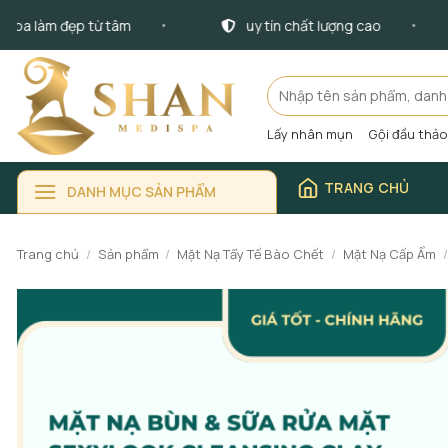
Bỏ
 làm đẹp từ tâm
uy tín chất lượng cao
qua
nội
dung
Tìm
kiếm:
Lấy nhân mụn
Gội đầu thả
TRANG CHỦ
DANH MỤC SẢN PHẨM
Trang chủ
/
Sản phẩm
/
Mặt Nạ Tẩy Tế Bào Chết
/
Mặt Nạ Cấp Ẩm
/