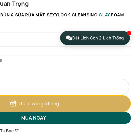
Quan Trọng
 BÙN & SỮA RỬA MẶT SEXYLOOK CLEANSING
CLAY
FOAM
Đặt Lịch Còn 2 Lịch Trống
da
xylook Cleansing Clay Foam 150g [Mẫu Mới] số lượng
Thêm vào giỏ hàng
MUA NGAY
 Từ Bác Sĩ