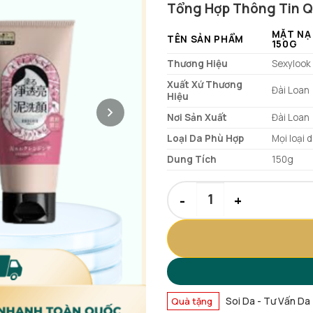
Tổng Hợp Thông Tin 
là:
tại
529.000 ₫.
là:
MẶT NẠ
TÊN SẢN PHẨM
150G
199.000 ₫.
Thương Hiệu
Sexylook
Xuất Xứ Thương
Đài Loan
Hiệu
Nơi Sản Xuất
Đài Loan
Loại Da Phù Hợp
Mọi loại 
Dung Tích
150g
Mặt Nạ Bùn & Sữa Rửa Mặt Se
Soi Da - Tư Vấn Da
Quà tặng