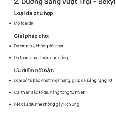
2. Dưỡng Sáng Vượt Trội – Sexy
Loại da phù hợp:
Mọi loại da
Giải pháp cho:
Da xỉn màu, không đều màu
Da thâm sạm, thiếu sức sống
Ưu điểm nổi bật:
Loại bỏ tế bào chết nhẹ nhàng, giúp da
sáng rạng rỡ
Cải thiện sắc tố da, nâng tông tự nhiên
Kết cấu dịu nhẹ không gây kích ứng