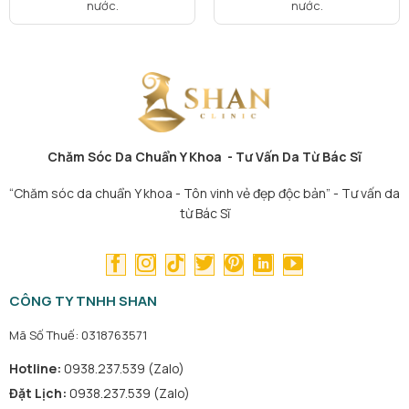
nước.
nước.
Chăm Sóc Da Chuẩn Y Khoa - Tư Vấn Da Từ Bác Sĩ
“Chăm sóc da chuẩn Y khoa - Tôn vinh vẻ đẹp độc bản” - Tư vấn da
từ Bác Sĩ
CÔNG TY TNHH SHAN
Mã Số Thuế: 0318763571
Hotline:
0938.237.539 (Zalo)
Đặt Lịch:
0938.237.539 (Zalo)