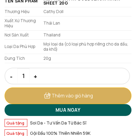
TÊN SẢN PHẨM
26.000 ₫.
SHEET 20G
Thương Hiệu
Cathy Doll
Xuất Xứ Thương
Thái Lan
Hiệu
Nơi Sản Xuất
Thailand
Mọi loại da (có loại phù hợp riêng cho da dầu,
Loại Da Phù Hợp
da khô)
Dung Tích
20g
Mặt Nạ Cathy Doll Serum Mask Sheet 20g [Mẫu Mới] số lượng
Thêm vào giỏ hàng
MUA NGAY
Soi Da - Tư Vấn Da Từ Bác Sĩ
Quà tặng
Gội Đầu 100% Thiên Nhiên 59K
Quà tặng