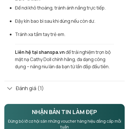
Để nơi khô thoáng, tránh ánh nắng trực tiếp.
Đậy kín bao bì sau khi dùng nếu còn dư.
Tránh xa tầm tay trẻ em.
Liên hệ tại shanspa.vn
để trải nghiệm trọn bộ
mặt nạ Cathy Doll chính hãng, đa dạng công
dụng – nâng niu làn da bạn từ lần đắp đầu tiên.
Đánh giá (1)
NHẬN BẢN TIN LÀM ĐẸP
Đừng bỏ lỡ cơ hội săn những voucher hàng hiệu đẳng cấp mỗi
tuần