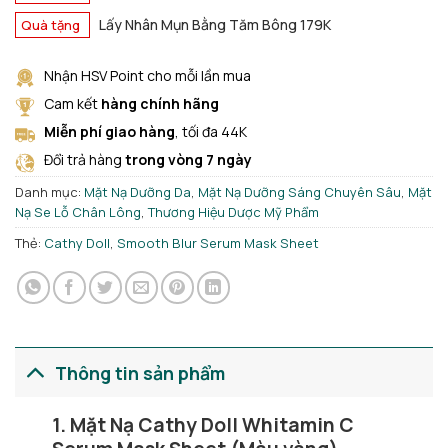
Lấy Nhân Mụn Bằng Tăm Bông 179K
Quà tặng
Nhận HSV Point cho mỗi lần mua
Cam kết
hàng chính hãng
Miễn phí giao hàng
, tối đa 44K
Đổi trả hàng
trong vòng 7 ngày
Danh mục:
Mặt Nạ Dưỡng Da
,
Mặt Nạ Dưỡng Sáng Chuyên Sâu
,
Mặt
Nạ Se Lỗ Chân Lông
,
Thương Hiệu Dược Mỹ Phẩm
Thẻ:
Cathy Doll
,
Smooth Blur Serum Mask Sheet
Thông tin sản phẩm
1. Mặt Nạ Cathy Doll Whitamin C