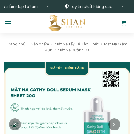
Bỏ
làm đẹp từ tâm
uy tín chất lượng cao
qua
nội
dung
Trang chủ
/
Sản phẩm
/
Mặt Nạ Tẩy Tế Bào Chết
/
Mặt Nạ Giảm
Mụn
/
Mặt Nạ Dưỡng Da