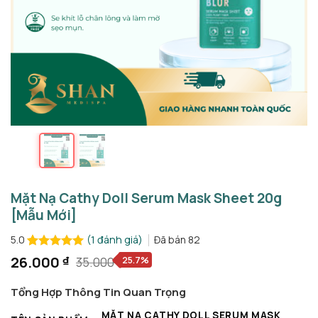
Mặt Nạ Cathy Doll Serum Mask Sheet 20g
[Mẫu Mới]
(
1
đánh giá)
Đã bán
82
5.0
5.0
1
trên 5
26.000
₫
25.7%
35.000
₫
Giá
Giá
dựa trên
gốc
hiện
đánh giá
Tổng Hợp Thông Tin Quan Trọng
là:
tại
35.000 ₫.
là:
MẶT NẠ CATHY DOLL SERUM MASK