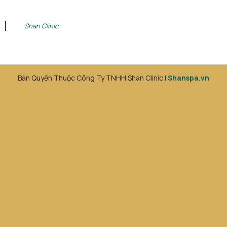
Shan Clinic
Bản Quyền Thuộc Công Ty TNHH Shan Clinic |
Shanspa.vn