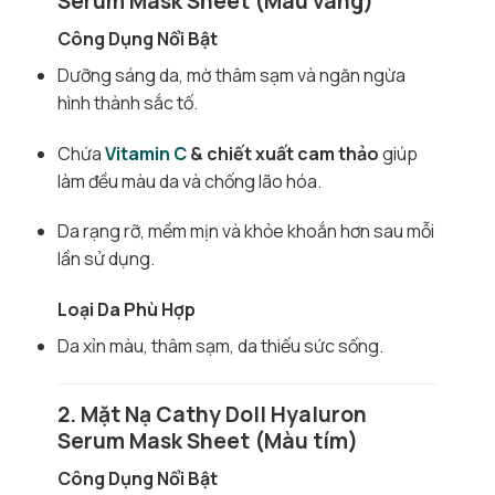
Serum Mask Sheet (Màu vàng)
Công Dụng Nổi Bật
Dưỡng sáng da, mờ thâm sạm và ngăn ngừa
hình thành sắc tố.
Chứa
Vitamin C
& chiết xuất cam thảo
giúp
làm đều màu da và chống lão hóa.
Da rạng rỡ, mềm mịn và khỏe khoắn hơn sau mỗi
lần sử dụng.
Loại Da Phù Hợp
Da xỉn màu, thâm sạm, da thiếu sức sống.
2. Mặt Nạ Cathy Doll Hyaluron
Serum Mask Sheet (Màu tím)
Công Dụng Nổi Bật