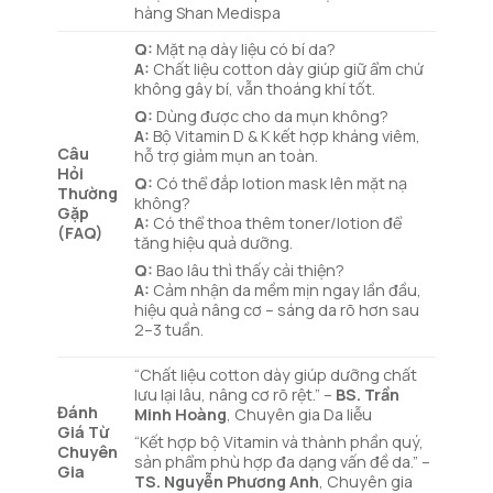
hàng Shan Medispa
Q:
Mặt nạ dày liệu có bí da?
A:
Chất liệu cotton dày giúp giữ ẩm chứ
không gây bí, vẫn thoáng khí tốt.
Q:
Dùng được cho da mụn không?
A:
Bộ Vitamin D & K kết hợp kháng viêm,
Câu
hỗ trợ giảm mụn an toàn.
Hỏi
Q:
Có thể đắp lotion mask lên mặt nạ
Thường
không?
Gặp
A:
Có thể thoa thêm toner/lotion để
(FAQ)
tăng hiệu quả dưỡng.
Q:
Bao lâu thì thấy cải thiện?
A:
Cảm nhận da mềm mịn ngay lần đầu,
hiệu quả nâng cơ – sáng da rõ hơn sau
2–3 tuần.
“Chất liệu cotton dày giúp dưỡng chất
lưu lại lâu, nâng cơ rõ rệt.” –
BS. Trần
Đánh
Minh Hoàng
, Chuyên gia Da liễu
Giá Từ
“Kết hợp bộ Vitamin và thành phần quý,
Chuyên
sản phẩm phù hợp đa dạng vấn đề da.” –
Gia
TS. Nguyễn Phương Anh
, Chuyên gia