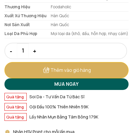
9.000 ₫.
Thương Hiệu
Foodaholic
Xuất Xứ Thương Hiệu
Hàn Quốc
Nơi Sản Xuất
Hàn Quốc
Loại Da Phù Hợp
Mọi loại da (khô, dầu, hỗn hợp, nhạy cảm)
Mặt Nạ Foodaholic Essential Mask 23g – [Mẫu Mới] số lượng
Thêm vào giỏ hàng
MUA NGAY
Soi Da - Tư Vấn Da Từ Bác Sĩ
Quà tặng
Gội Đầu 100% Thiên Nhiên 59K
Quà tặng
Lấy Nhân Mụn Bằng Tăm Bông 179K
Quà tặng
Nhận HSV Point cho mỗi lần mua