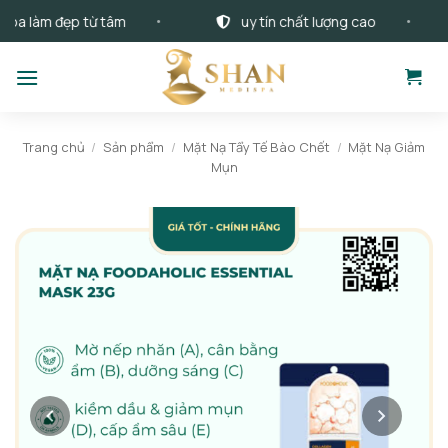
Bỏ
làm đẹp từ tâm
uy tín chất lượng cao
qua
nội
dung
Trang chủ
/
Sản phẩm
/
Mặt Nạ Tẩy Tế Bào Chết
/
Mặt Nạ Giảm
Mụn