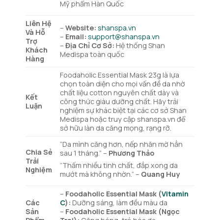
Mỹ phẩm Hàn Quốc
Liên Hệ
–
Website:
shanspa.vn
Và Hỗ
–
Email:
support@shanspa.vn
Trợ
–
Địa Chỉ Cơ Sở:
Hệ thống Shan
Khách
Medispa toàn quốc
Hàng
Foodaholic Essential Mask 23g là lựa
chọn toàn diện cho mọi vấn đề da nhờ
chất liệu cotton nguyên chất dày và
Kết
công thức giàu dưỡng chất. Hãy trải
Luận
nghiệm sự khác biệt tại các cơ sở Shan
Medispa hoặc truy cập shanspa.vn để
sở hữu làn da căng mọng, rạng rỡ.
“Da mình căng hơn, nếp nhăn mờ hẳn
Chia Sẻ
sau 1 tháng.” –
Phương Thảo
Trải
“Thấm nhiều tinh chất, đắp xong da
Nghiệm
mướt mà không nhờn.” –
Quang Huy
–
Foodaholic Essential Mask (
Vitamin
Các
C
):
Dưỡng sáng, làm đều màu da
Sản
–
Foodaholic Essential Mask (Ngọc