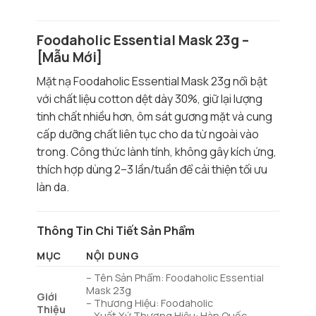
Foodaholic Essential Mask 23g –
[Mẫu Mới]
Mặt nạ Foodaholic Essential Mask 23g nổi bật
với chất liệu cotton dệt dày 30%, giữ lại lượng
tinh chất nhiều hơn, ôm sát gương mặt và cung
cấp dưỡng chất liên tục cho da từ ngoài vào
trong. Công thức lành tính, không gây kích ứng,
thích hợp dùng 2–3 lần/tuần để cải thiện tối ưu
làn da.
Thông Tin Chi Tiết Sản Phẩm
MỤC
NỘI DUNG
– Tên Sản Phẩm: Foodaholic Essential
Mask 23g
Giới
– Thương Hiệu: Foodaholic
Thiệu
– Xuất Xứ Thương Hiệu: Hàn Quốc