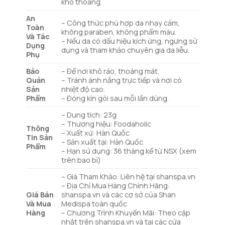
khô thoáng.
An
– Công thức phù hợp da nhạy cảm,
Toàn
không paraben, không phẩm màu.
Và Tác
– Nếu da có dấu hiệu kích ứng, ngưng sử
Dụng
dụng và tham khảo chuyên gia da liễu.
Phụ
Bảo
– Để nơi khô ráo, thoáng mát.
Quản
– Tránh ánh nắng trực tiếp và nơi có
Sản
nhiệt độ cao.
Phẩm
– Đóng kín gói sau mỗi lần dùng.
– Dung tích: 23g
– Thương hiệu: Foodaholic
Thông
– Xuất xứ: Hàn Quốc
Tin Sản
– Sản xuất tại: Hàn Quốc
Phẩm
– Hạn sử dụng: 36 tháng kể từ NSX (xem
trên bao bì)
– Giá Tham Khảo: Liên hệ tại shanspa.vn
– Địa Chỉ Mua Hàng Chính Hãng:
Giá Bán
shanspa.vn và các cơ sở của Shan
Và Mua
Medispa toàn quốc
Hàng
– Chương Trình Khuyến Mãi: Theo cập
nhật trên shanspa.vn và tại các cửa