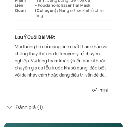
Phẩm
Trai):
Căng bóng, trẻ hóa da
Liên
–
Foodaholic Essential Mask
Quan
(Collagen):
Nâng cơ, se khít lỗ chân
lông
Lưu Ý Cuối Bài Viết
Mọi thông tin chỉ mang tính chất tham khảo và
không thay thế cho lời khuyên y tế chuyên
nghiệp. Vui lòng tham khảo ý kiến bác sĩ hoặc
chuyên gia da liễu trước khi sử dụng, đặc biệt
với da nhạy cảm hoặc đang điều trị vấn đề da.
o4-mini
Đánh giá (1)