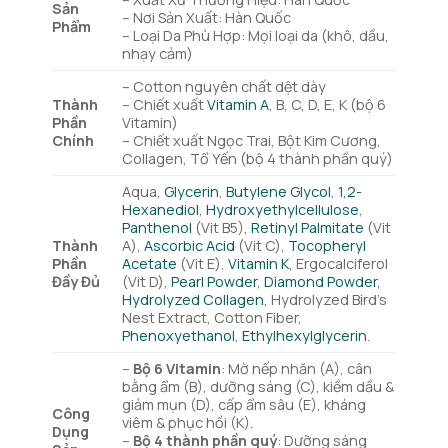
Sản
– Nơi Sản Xuất: Hàn Quốc
Phẩm
– Loại Da Phù Hợp: Mọi loại da (khô, dầu,
nhạy cảm)
– Cotton nguyên chất dệt dày
Thành
– Chiết xuất
Vitamin A
, B, C, D, E, K (bộ 6
Phần
Vitamin)
Chính
– Chiết xuất Ngọc Trai, Bột Kim Cương,
Collagen, Tổ Yến (bộ 4 thành phần quý)
Aqua,
Glycerin
,
Butylene Glycol
,
1,2-
Hexanediol
,
Hydroxyethylcellulose
,
Panthenol
(Vit B5),
Retinyl Palmitate
(Vit
Thành
A),
Ascorbic Acid
(Vit C),
Tocopheryl
Phần
Acetate
(Vit E),
Vitamin K
, Ergocalciferol
Đầy Đủ
(Vit D),
Pearl Powder
,
Diamond Powder
,
Hydrolyzed Collagen
, Hydrolyzed Bird’s
Nest Extract, Cotton Fiber,
Phenoxyethanol
,
Ethylhexylglycerin
.
–
Bộ 6 Vitamin
: Mờ nếp nhăn (A), cân
bằng ẩm (B), dưỡng sáng (C), kiềm dầu &
giảm mụn (D), cấp ẩm sâu (E), kháng
Công
viêm & phục hồi (K).
Dụng
–
Bộ 4 thành phần quý
: Dưỡng sáng