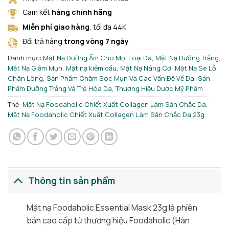
Cam kết
hàng chính hãng
Miễn phí giao hàng
, tối đa 44K
Đổi trả hàng
trong vòng 7 ngày
Danh mục:
Mặt Nạ Dưỡng Ẩm Cho Mọi Loại Da
,
Mặt Nạ Dưỡng Trắng
,
Mặt Nạ Giảm Mụn
,
Mặt nạ kiềm dầu
,
Mặt Nạ Nâng Cơ
,
Mặt Nạ Se Lỗ
Chân Lông
,
Sản Phẩm Chăm Sóc Mụn Và Các Vấn Đề Về Da
,
Sản
Phẩm Dưỡng Trắng Và Trẻ Hóa Da
,
Thương Hiệu Dược Mỹ Phẩm
Thẻ:
Mặt Nạ Foodaholic Chiết Xuất Collagen Làm Săn Chắc Da
,
Mặt Nạ Foodaholic Chiết Xuất Collagen Làm Săn Chắc Da 23g
Thông tin sản phẩm
Mặt nạ Foodaholic Essential Mask 23g là phiên
bản cao cấp từ thương hiệu Foodaholic (Hàn