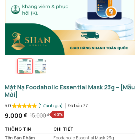
Mặt Nạ Foodaholic Essential Mask 23g – [Mẫu
Mới]
(
1
đánh giá)
Đã bán
77
5.0
5.0
1
trên 5
9.000
₫
40%
15.000
₫
Giá
Giá
dựa trên
gốc
hiện
đánh giá
THÔNG TIN
CHI TIẾT
là:
tại
15.000 ₫.
là:
Tên Sản Phẩm
Foodaholic Essential Mask 23g