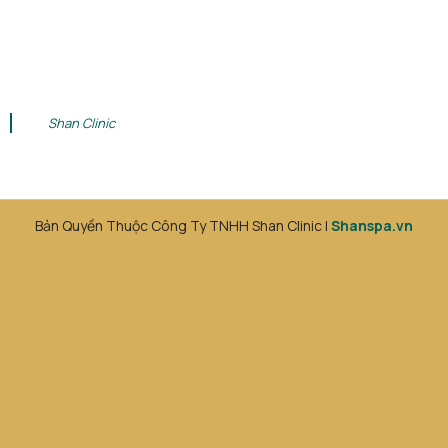
Shan Clinic
Bản Quyền Thuộc Công Ty TNHH Shan Clinic |
Shanspa.vn