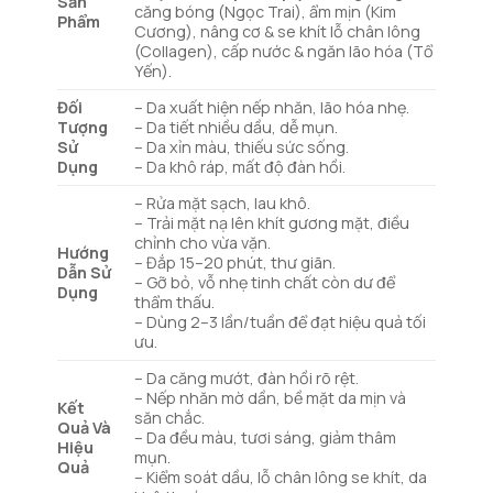
Sản
căng bóng (Ngọc Trai), ẩm mịn (Kim
Phẩm
Cương), nâng cơ & se khít lỗ chân lông
(Collagen), cấp nước & ngăn lão hóa (Tổ
Yến).
Đối
– Da xuất hiện nếp nhăn, lão hóa nhẹ.
Tượng
– Da tiết nhiều dầu, dễ mụn.
Sử
– Da xỉn màu, thiếu sức sống.
Dụng
– Da khô ráp, mất độ đàn hồi.
– Rửa mặt sạch, lau khô.
– Trải mặt nạ lên khít gương mặt, điều
chỉnh cho vừa vặn.
Hướng
– Đắp 15–20 phút, thư giãn.
Dẫn Sử
– Gỡ bỏ, vỗ nhẹ tinh chất còn dư để
Dụng
thẩm thấu.
– Dùng 2–3 lần/tuần để đạt hiệu quả tối
ưu.
– Da căng mướt, đàn hồi rõ rệt.
– Nếp nhăn mờ dần, bề mặt da mịn và
Kết
săn chắc.
Quả Và
– Da đều màu, tươi sáng, giảm thâm
Hiệu
mụn.
Quả
– Kiểm soát dầu, lỗ chân lông se khít, da