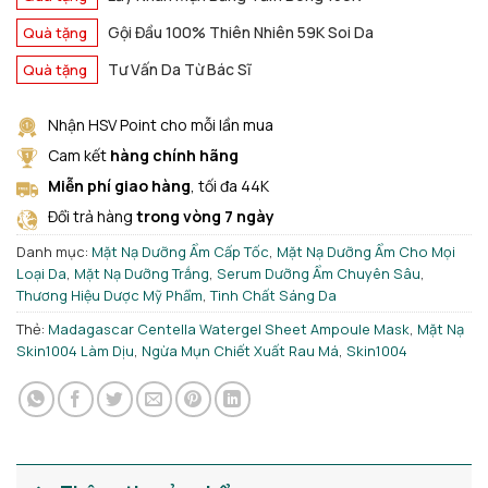
Gội Đầu 100% Thiên Nhiên 59K Soi Da
Quà tặng
Tư Vấn Da Từ Bác Sĩ
Quà tặng
Nhận HSV Point cho mỗi lần mua
Cam kết
hàng chính hãng
Miễn phí giao hàng
, tối đa 44K
Đổi trả hàng
trong vòng 7 ngày
Danh mục:
Mặt Nạ Dưỡng Ẩm Cấp Tốc
,
Mặt Nạ Dưỡng Ẩm Cho Mọi
Loại Da
,
Mặt Nạ Dưỡng Trắng
,
Serum Dưỡng Ẩm Chuyên Sâu
,
Thương Hiệu Dược Mỹ Phẩm
,
Tinh Chất Sáng Da
Thẻ:
Madagascar Centella Watergel Sheet Ampoule Mask
,
Mặt Nạ
Skin1004 Làm Dịu
,
Ngừa Mụn Chiết Xuất Rau Má
,
Skin1004