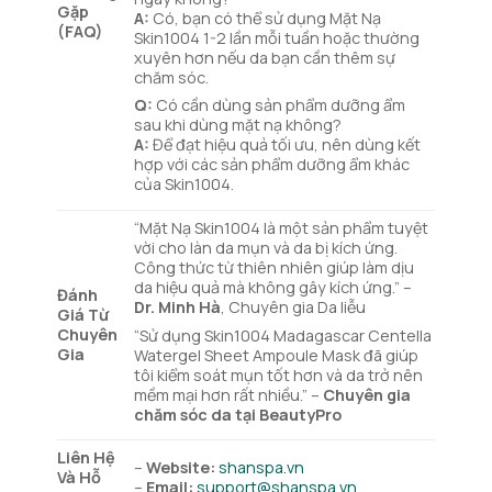
Gặp
A:
Có, bạn có thể sử dụng Mặt Nạ
(FAQ)
Skin1004 1-2 lần mỗi tuần hoặc thường
xuyên hơn nếu da bạn cần thêm sự
chăm sóc.
Q:
Có cần dùng sản phẩm dưỡng ẩm
sau khi dùng mặt nạ không?
A:
Để đạt hiệu quả tối ưu, nên dùng kết
hợp với các sản phẩm dưỡng ẩm khác
của Skin1004.
“Mặt Nạ Skin1004 là một sản phẩm tuyệt
vời cho làn da mụn và da bị kích ứng.
Công thức từ thiên nhiên giúp làm dịu
da hiệu quả mà không gây kích ứng.” –
Đánh
Dr. Minh Hà
, Chuyên gia Da liễu
Giá Từ
Chuyên
“Sử dụng Skin1004 Madagascar Centella
Gia
Watergel Sheet Ampoule Mask đã giúp
tôi kiểm soát mụn tốt hơn và da trở nên
mềm mại hơn rất nhiều.” –
Chuyên gia
chăm sóc da tại BeautyPro
Liên Hệ
–
Website:
shanspa.vn
Và Hỗ
–
Email:
support@shanspa.vn