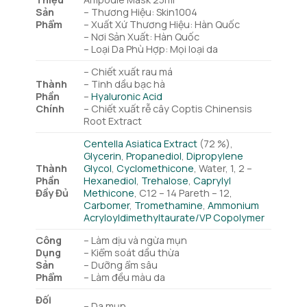
Sản
– Thương Hiệu: Skin1004
Phẩm
– Xuất Xứ Thương Hiệu: Hàn Quốc
– Nơi Sản Xuất: Hàn Quốc
– Loại Da Phù Hợp: Mọi loại da
– Chiết xuất rau má
Thành
– Tinh dầu bạc hà
Phần
–
Hyaluronic Acid
Chính
– Chiết xuất rễ cây Coptis Chinensis
Root Extract
Centella Asiatica Extract
(72 %),
Glycerin
,
Propanediol
,
Dipropylene
Thành
Glycol
,
Cyclomethicone
, Water, 1, 2 –
Phần
Hexanediol
,
Trehalose
,
Caprylyl
Đầy Đủ
Methicone
, C12 – 14 Pareth – 12,
Carbomer
,
Tromethamine
,
Ammonium
Acryloyldimethyltaurate/VP Copolymer
Công
– Làm dịu và ngừa mụn
Dụng
– Kiểm soát dầu thừa
Sản
– Dưỡng ẩm sâu
Phẩm
– Làm đều màu da
Đối
– Da mụn