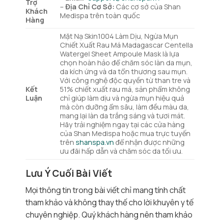
Trợ
–
Địa Chỉ Cơ Sở:
Các cơ sở của Shan
Khách
Medispa trên toàn quốc
Hàng
Mặt Nạ Skin1004 Làm Dịu, Ngừa Mụn
Chiết Xuất Rau Má Madagascar Centella
Watergel Sheet Ampoule Mask là lựa
chọn hoàn hảo để chăm sóc làn da mụn,
da kích ứng và da tổn thương sau mụn.
Với công nghệ độc quyền từ than tre và
Kết
51% chiết xuất rau má, sản phẩm không
Luận
chỉ giúp làm dịu và ngừa mụn hiệu quả
mà còn dưỡng ẩm sâu, làm đều màu da,
mang lại làn da trắng sáng và tươi mát.
Hãy trải nghiệm ngay tại các cửa hàng
của Shan Medispa hoặc mua trực tuyến
trên
shanspa.vn
để nhận được những
ưu đãi hấp dẫn và chăm sóc da tối ưu.
Lưu Ý Cuối Bài Viết
Mọi thông tin trong bài viết chỉ mang tính chất
tham khảo và không thay thế cho lời khuyên y tế
chuyên nghiệp. Quý khách hàng nên tham khảo