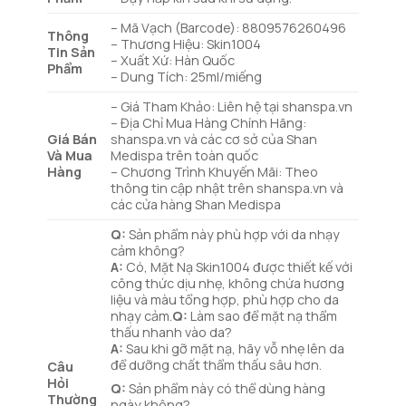
– Mã Vạch (Barcode): 8809576260496
Thông
– Thương Hiệu: Skin1004
Tin Sản
– Xuất Xứ: Hàn Quốc
Phẩm
– Dung Tích: 25ml/miếng
– Giá Tham Khảo: Liên hệ tại shanspa.vn
– Địa Chỉ Mua Hàng Chính Hãng:
Giá Bán
shanspa.vn và các cơ sở của Shan
Và Mua
Medispa trên toàn quốc
Hàng
– Chương Trình Khuyến Mãi: Theo
thông tin cập nhật trên shanspa.vn và
các cửa hàng Shan Medispa
Q:
Sản phẩm này phù hợp với da nhạy
cảm không?
A:
Có, Mặt Nạ Skin1004 được thiết kế với
công thức dịu nhẹ, không chứa hương
liệu và màu tổng hợp, phù hợp cho da
nhạy cảm.
Q:
Làm sao để mặt nạ thẩm
thấu nhanh vào da?
A:
Sau khi gỡ mặt nạ, hãy vỗ nhẹ lên da
để dưỡng chất thẩm thấu sâu hơn.
Câu
Hỏi
Q:
Sản phẩm này có thể dùng hàng
Thường
ngày không?