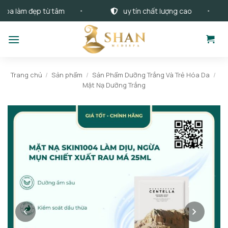
Bỏ
 làm đẹp từ tâm
uy tín chất lượng cao
qua
nội
dung
Trang chủ
/
Sản phẩm
/
Sản Phẩm Dưỡng Trắng Và Trẻ Hóa Da
/
Mặt Nạ Dưỡng Trắng