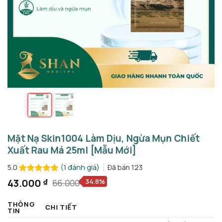
Mặt Nạ Skin1004 Làm Dịu, Ngừa Mụn Chiết
Xuất Rau Má 25ml [Mẫu Mới]
(
1
đánh giá)
Đã bán
123
5.0
5.0
1
trên 5
43.000
₫
34.8%
66.000
₫
Giá
Giá
dựa trên
gốc
hiện
đánh giá
THÔNG
là:
tại
CHI TIẾT
TIN
66.000 ₫.
là: