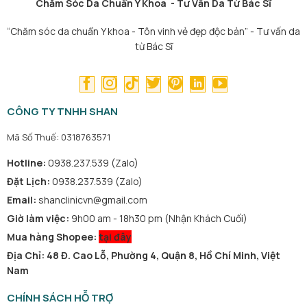
Chăm Sóc Da Chuẩn Y Khoa - Tư Vấn Da Từ Bác Sĩ
“Chăm sóc da chuẩn Y khoa - Tôn vinh vẻ đẹp độc bản” - Tư vấn da
từ Bác Sĩ
CÔNG TY TNHH SHAN
Mã Số Thuế: 0318763571
Hotline:
0938.237.539 (Zalo)
Đặt Lịch:
0938.237.539 (Zalo)
Email:
shanclinicvn@gmail.com
Giờ làm việc:
9h00 am - 18h30 pm (Nhận Khách Cuối)
Mua hàng Shopee:
tại đây
Địa Chỉ: 48 Đ. Cao Lỗ, Phường 4, Quận 8, Hồ Chí Minh, Việt
Nam
CHÍNH SÁCH HỖ TRỢ