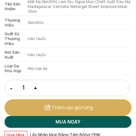
Mặt Nạ Skin1004 Làm Dịu, Ngừa Mụn Chiết Xuất Rau Má
43.000 ₫.
Tên Sản
Madagascar Centella Watergel Sheet Ampoule Mask
Phẩm
25ml
Thương
Skin1004
Hiệu
Xuất Xứ
Thương
Hàn Quốc
Hiệu
Nơi Sản
Hàn Quốc
Xuất
Loại Da
Mọi loại da
Phù Hợp
Mặt Nạ Skin1004 Làm Dịu, Ngừa Mụn Chiết Xuất Rau Má 25ml 
Thêm vào giỏ hàng
MUA NGAY
Lấy Nhân Mụn Bằng Tăm Bông 139K
Quà tặng