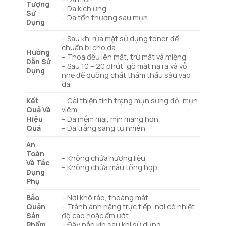
Tượng
– Da kích ứng
Sử
– Da tổn thương sau mụn
Dụng
– Sau khi rửa mặt sử dụng toner để
chuẩn bị cho da.
Hướng
– Thoa đều lên mặt, trừ mắt và miệng.
Dẫn Sử
– Sau 10 – 20 phút, gỡ mặt nạ ra và vỗ
Dụng
nhẹ để dưỡng chất thẩm thấu sâu vào
da.
Kết
– Cải thiện tình trạng mụn sưng đỏ, mụn
Quả Và
viêm
Hiệu
– Da mềm mại, mịn màng hơn
Quả
– Da trắng sáng tự nhiên
An
Toàn
– Không chứa hương liệu
Và Tác
– Không chứa màu tổng hợp
Dụng
Phụ
Bảo
– Nơi khô ráo, thoáng mát.
Quản
– Tránh ánh nắng trực tiếp, nơi có nhiệt
Sản
độ cao hoặc ẩm ướt.
Phẩm
– Đậy nắp kín sau khi sử dụng.