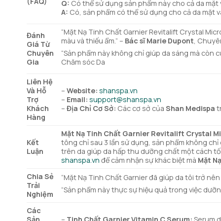
(FAQ)
Q:
Có thể sử dụng sản phẩm này cho cả da mặt 
A:
Có, sản phẩm có thể sử dụng cho cả da mặt và 
“Mặt Nạ Tinh Chất Garnier Revitalift Crystal Mic
Đánh
màu và thiếu ẩm.” –
Bác sĩ Marie Dupont
, Chuyên
Giá Từ
Chuyên
“Sản phẩm này không chỉ giúp da sáng mà còn cun
Gia
Chăm sóc Da
Liên Hệ
Và Hỗ
–
Website:
shanspa.vn
Trợ
–
Email:
support@shanspa.vn
Khách
–
Địa Chỉ Cơ Sở:
Các cơ sở của
Shan Medispa
t
Hàng
Mặt Nạ Tinh Chất Garnier Revitalift Crystal
Kết
tông chỉ sau 3 lần sử dụng, sản phẩm không chỉ
Luận
trên da giúp da hấp thu dưỡng chất một cách tối
shanspa.vn
để cảm nhận sự khác biệt mà
Mặt Nạ
Chia Sẻ
“Mặt Nạ Tinh Chất Garnier đã giúp da tôi trở nên
Trải
“Sản phẩm này thực sự hiệu quả trong việc dưỡng 
Nghiệm
Các
Sản
–
Tinh Chất Garnier Vitamin C Serum:
Serum dư