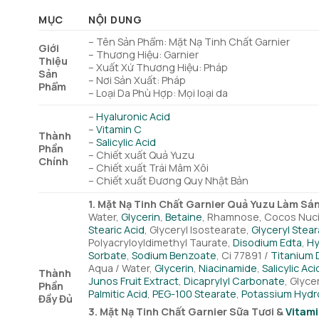
MỤC
NỘI DUNG
– Tên Sản Phẩm: Mặt Nạ Tinh Chất Garnier
Giới
– Thương Hiệu: Garnier
Thiệu
– Xuất Xứ Thương Hiệu: Pháp
Sản
– Nơi Sản Xuất: Pháp
Phẩm
– Loại Da Phù Hợp: Mọi loại da
–
Hyaluronic Acid
–
Vitamin C
Thành
–
Salicylic Acid
Phần
– Chiết xuất Quả Yuzu
Chính
– Chiết xuất Trái Mâm Xôi
– Chiết xuất Đương Quy Nhật Bản
1. Mặt Nạ Tinh Chất Garnier Quả Yuzu Làm S
Water,
Glycerin
,
Betaine
, Rhamnose, Cocos Nucife
Stearic Acid
, Glyceryl Isostearate,
Glyceryl Stea
Polyacryloyldimethyl Taurate,
Disodium Edta
,
Hy
Sorbate
,
Sodium Benzoate
, Ci 77891 /
Titanium 
Aqua / Water,
Glycerin
,
Niacinamide
,
Salicylic Aci
Thành
Junos Fruit Extract
,
Dicaprylyl Carbonate
, Glyce
Phần
Palmitic Acid
,
PEG-100 Stearate
,
Potassium Hydr
Đầy Đủ
3. Mặt Nạ Tinh Chất Garnier Sữa Tươi &
Vitami