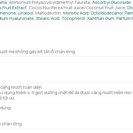
mina
, Ammonium Polyacryloyldimethyl Taurate,
Ascorbyl Glucoside
,
 Fruit Extract
, Cocos Nuciferea Fruit Juice/Coconut Fruit Juice,
Di
phenone
,
Linalool
, Maltodextrin,
Myristic Acid
,
Octyldodecanol
,
Palm
ium Hyaluronate
,
Stearic Acid
,
Tocopherol
,
Xanthan Gum
,
Parfum
/
ợt mà không gây bít tắt lỗ chân lông
 căng mướt toàn diện.
sử dụng thêm 4-5 giọt dưỡng chất để da được căng mướt mềm mịn t
 tối ưu.
ử dụng
ỗ chân lông