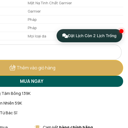
Mặt Nạ Tinh Chất Garnier
Garnier
Pháp
Pháp
Đặt Lịch Còn 2 Lịch Trống
Mọi loại da
u Mới] số lượng
Thêm vào giỏ hàng
MUA NGAY
g Tăm Bông 139K
n Nhiên 59K
 Từ Bác Sĩ
 mua
Cam kết
hàng chính hãng