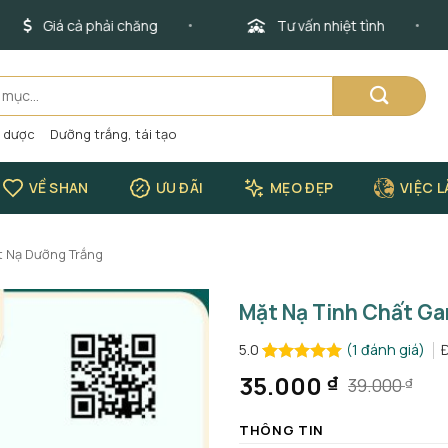
Giá cả phải chăng
Tư vấn nhiệt tình
o dược
Dưỡng trắng, tái tạo
VỀ SHAN
ƯU ĐÃI
MẸO ĐẸP
VIỆC 
 Nạ Dưỡng Trắng
Mặt Nạ Tinh Chất Ga
(
1
đánh giá)
5.0
5.0
1
trên 5
35.000
₫
39.000
₫
Giá
Giá
dựa trên
đánh giá
gốc
hiện
THÔNG TIN
là:
tại