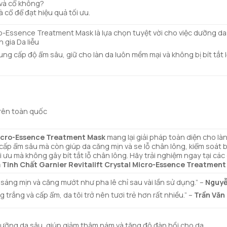
và cổ không?
cổ để đạt hiệu quả tối ưu.
ro-Essence Treatment Mask là lựa chọn tuyệt vời cho việc dưỡng da 
 gia Da liễu
g cấp độ ẩm sâu, giữ cho làn da luôn mềm mại và không bị bít tắt l
rên toàn quốc
 Micro-Essence Treatment Mask
mang lại giải pháp toàn diện cho là
 cấp ẩm sâu mà còn giúp da căng mịn và se lỗ chân lông, kiểm soát
 ưu mà không gây bít tắt lỗ chân lông. Hãy trải nghiệm ngay tại cá
 Tinh Chất Garnier Revitalift Crystal Micro-Essence Treatmen
 sáng mịn và căng mướt như pha lê chỉ sau vài lần sử dụng.” –
Nguyễ
trắng và cấp ẩm, da tôi trở nên tươi trẻ hơn rất nhiều.” –
Trần Văn
ỡng da sâu, giúp giảm thâm nám và tăng độ đàn hồi cho da.