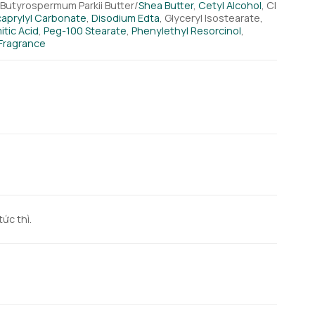
 Butyrospermum Parkii Butter/
Shea Butter
,
Cetyl Alcohol
, Cl
caprylyl Carbonate
,
Disodium Edta
, Glyceryl Isostearate,
itic Acid
,
Peg-100 Stearate
,
Phenylethyl Resorcinol
,
Fragrance
ức thì.