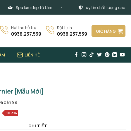
Spa làm đẹp từ tâm
uy tín chất lượng cao
Hotline hỗ trợ
Đặt Lịch
GIỎ HÀNG
0938.237.539
0938.237.539
LÀM
LIÊN HỆ
rnier [Mẫu Mới]
Đã bán
99
10.3%
CHI TIẾT