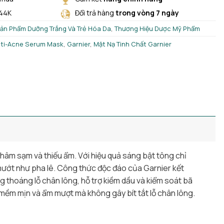
 44K
Đổi trả hàng
trong vòng 7 ngày
ản Phẩm Dưỡng Trắng Và Trẻ Hóa Da
,
Thương Hiệu Dược Mỹ Phẩm
nti-Acne Serum Mask
,
Garnier
,
Mặt Nạ Tinh Chất Garnier
thâm sạm và thiếu ẩm. Với hiệu quả sáng bật tông chỉ
 mướt như pha lê. Công thức độc đáo của Garnier kết
g thoáng lỗ chân lông, hỗ trợ kiềm dầu và kiểm soát bã
 mềm mịn và ẩm mượt mà không gây bít tắt lỗ chân lông.