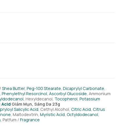
 /
Shea Butter
,
Peg-100 Stearate
,
Dicaprylyl Carbonate
,
,
Phenylethyl Resorcinol
,
Ascorbyl Glucoside
, Ammonium
yldodecanol
, Hexyldecanol,
Tocopherol
,
Potassium
c Acid
Giảm Mụn, Sáng Da 23g
ryloyl Salicylic Acid
, Cethyl Alcohol,
Citric Acid
,
Citrus
enone
, Maltodextrin,
Myristic Acid
,
Octyldodecanol
,
m
, Patfum /
Fragrance