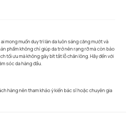
ai mong muốn duy trì làn da luôn sáng căng mướt và
 sản phẩm không chỉ giúp da trở nên rạng rỡ mà còn bảo
h tối ưu mà không gây bít tắt lỗ chân lông. Hãy đến với
hăm sóc da hàng đầu.
hách hàng nên tham khảo ý kiến bác sĩ hoặc chuyên gia