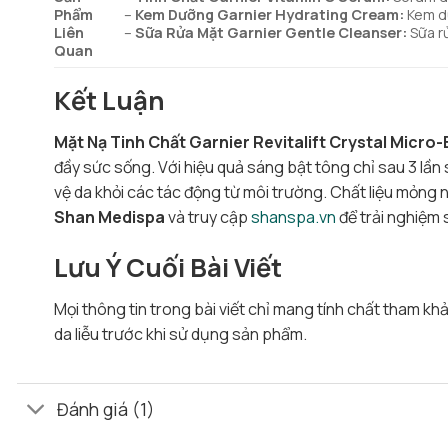
Phẩm
–
Kem Dưỡng Garnier Hydrating Cream:
Kem dư
Liên
–
Sữa Rửa Mặt Garnier Gentle Cleanser:
Sữa r
Quan
Kết Luận
Mặt Nạ Tinh Chất Garnier Revitalift Crystal Micr
đầy sức sống. Với hiệu quả sáng bật tông chỉ sau 3 lầ
vệ da khỏi các tác động từ môi trường. Chất liệu mỏng 
Shan Medispa
và truy cập
shanspa.vn
để trải nghiệm 
Lưu Ý Cuối Bài Viết
Mọi thông tin trong bài viết chỉ mang tính chất tham k
da liễu trước khi sử dụng sản phẩm.
Đánh giá (1)