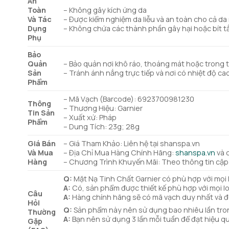
An
Toàn
– Không gây kích ứng da
Và Tác
– Được kiểm nghiệm da liễu và an toàn cho cả d
Dụng
– Không chứa các thành phần gây hại hoặc bít tắ
Phụ
Bảo
Quản
– Bảo quản nơi khô ráo, thoáng mát hoặc trong t
Sản
– Tránh ánh nắng trực tiếp và nơi có nhiệt độ c
Phẩm
– Mã Vạch (Barcode): 6923700981230
Thông
– Thương Hiệu: Garnier
Tin Sản
– Xuất xứ: Pháp
Phẩm
– Dung Tích: 23g; 28g
Giá Bán
– Giá Tham Khảo: Liên hệ tại shanspa.vn
Và Mua
– Địa Chỉ Mua Hàng Chính Hãng:
shanspa.vn
và 
Hàng
– Chương Trình Khuyến Mãi: Theo thông tin cập
Q:
Mặt Nạ Tinh Chất Garnier có phù hợp với mọi 
A:
Có, sản phẩm được thiết kế phù hợp với mọi loạ
Câu
A:
Hàng chính hãng sẽ có mã vạch duy nhất và đ
Hỏi
Q:
Sản phẩm này nên sử dụng bao nhiêu lần tro
Thường
A:
Bạn nên sử dụng 3 lần mỗi tuần để đạt hiệu q
Gặp