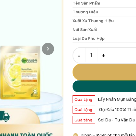
Tên Sản Phẩm
39.000 ₫.
là:
35.000 ₫.
Thương Hiệu
Xuất Xứ Thương Hiệu
Nơi Sản Xuất
Loại Da Phù Hợp
Mặt Nạ Tinh Chất Garnier [Mẫ
Lấy Nhân Mụn Bằn
Quà tặng
Gội Đầu 100% Thiê
Quà tặng
Soi Da - Tư Vấn Da
Quà tặng
Nhận HSV Point cho mỗi lần