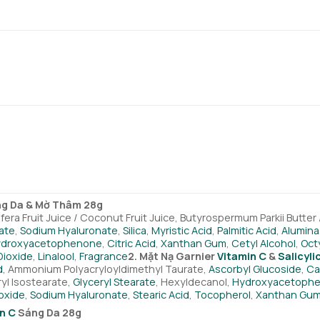
áng Da & Mờ Thâm 28g
ra Fruit Juice / Coconut Fruit Juice, Butyrospermum Parkii Butter
rate
,
Sodium Hyaluronate
,
Silica
,
Myristic Acid
,
Palmitic Acid
,
Alumina
droxyacetophenone
,
Citric Acid
,
Xanthan Gum
,
Cetyl Alcohol
,
Oct
Dioxide
,
Linalool
,
Fragrance
2. Mặt Nạ Garnier
Vitamin C
&
Salicyli
d
, Ammonium Polyacryloyldimethyl Taurate,
Ascorbyl Glucoside
,
Cap
ryl Isostearate,
Glyceryl Stearate
, Hexyldecanol,
Hydroxyacetoph
oxide
,
Sodium Hyaluronate
,
Stearic Acid
,
Tocopherol
,
Xanthan Gu
n C
Sáng Da 28g