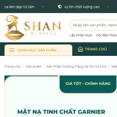
Bỏ
 làm đẹp từ tâm
uy tín chất lượng cao
qua
nội
dung
Tìm
kiếm:
Lấy nhân mụn
Gội đầu thả
TRANG CHỦ
DANH MỤC SẢN PHẨM
Trang chủ
/
Sản phẩm
/
Sản Phẩm Dưỡng Trắng Và Trẻ Hóa Da
/
Mặt