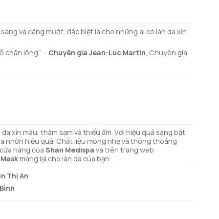
sáng và căng mướt, đặc biệt là cho những ai có làn da xỉn
ỗ chân lông.” –
Chuyên gia Jean-Luc Martin
, Chuyên gia
n da xỉn màu, thâm sạm và thiếu ẩm. Với hiệu quả sáng bật
 bã nhờn hiệu quả. Chất liệu mỏng nhẹ và thông thoáng
c cửa hàng của
Shan Medispa
và trên trang web
t Mask
mang lại cho làn da của bạn.
n Thị An
 Bình