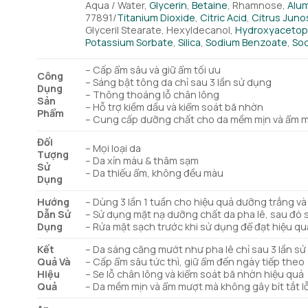
Aqua / Water,
Glycerin
,
Betaine
, Rhamnose,
Alu
77891/
Titanium Dioxide
,
Citric Acid
,
Citrus Junos
Glyceril Stearate, Hexyldecanol,
Hydroxyaceto
Potassium Sorbate
,
Silica
,
Sodium Benzoate
,
Sod
– Cấp ẩm sâu và giữ ẩm tối ưu
Công
– Sáng bật tông da chỉ sau 3 lần sử dụng
Dụng
– Thông thoáng lỗ chân lông
Sản
– Hỗ trợ kiềm dầu và kiểm soát bã nhờn
Phẩm
– Cung cấp dưỡng chất cho da mềm mịn và ẩm mư
Đối
– Mọi loại da
Tượng
– Da xỉn màu & thâm sạm
Sử
– Da thiếu ẩm, không đều màu
Dụng
Hướng
– Dùng 3 lần 1 tuần cho hiệu quả dưỡng trắng và
Dẫn Sử
– Sử dụng mặt nạ dưỡng chất da pha lê, sau đó 
Dụng
– Rửa mặt sạch trước khi sử dụng để đạt hiệu quả
Kết
– Da sáng căng mướt như pha lê chỉ sau 3 lần s
Quả Và
– Cấp ẩm sâu tức thì, giữ ẩm đến ngày tiếp theo
Hiệu
– Se lỗ chân lông và kiểm soát bã nhờn hiệu quả
Quả
– Da mềm mịn và ẩm mượt mà không gây bít tắt l