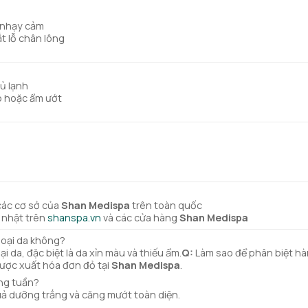
a nhạy cảm
t lỗ chân lông
ủ lạnh
ao hoặc ẩm ướt
các cơ sở của
Shan Medispa
trên toàn quốc
 nhật trên
shanspa.vn
và các cửa hàng
Shan Medispa
loại da không?
i da, đặc biệt là da xỉn màu và thiếu ẩm.
Q:
Làm sao để phân biệt h
ược xuất hóa đơn đỏ tại
Shan Medispa
.
ng tuần?
uả dưỡng trắng và căng mướt toàn diện.