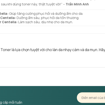
sau khi dùng toner này, thật tuyệt vời!” –
Trần Minh Anh
ella:
Giúp tăng cường phục hồi và dưỡng ẩm cho da.
Centella:
Dưỡng ẩm sâu, phục hồi da tổn thương.
 Centella:
Làm sạch sâu, dịu nhẹ cho da mụn.
oner là lựa chọn tuyệt vời cho làn da nhạy cảm và da mụn. H
ng cấp mỗi tuần