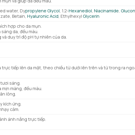
m mụn và giúp da đều màu.
ied water, Dy
propylene Glycol
, 1.2-
Hexanediol
,
Niacinamide
,
Glucon
izate, Betain,
Hyaluronic Acid
, Ethylhexyl
Glycerin
thích hợp cho da mụn.
m sáng da, đều màu.
 và duy trì độ pH tự nhiên của da.
trực tiếp lên da mặt, theo chiều từ dưới lên trên và từ trong ra ngoà
 tươi sáng.
da mịn màng, đều màu.
hân lông.
y kích ứng.
 nhạy cảm.
ánh ánh nắng trực tiếp.