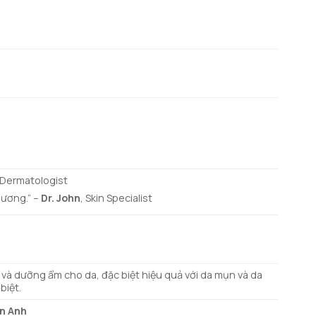
 Dermatologist
hương.” –
Dr. John
, Skin Specialist
à dưỡng ẩm cho da, đặc biệt hiệu quả với da mụn và da
biệt.
n Anh