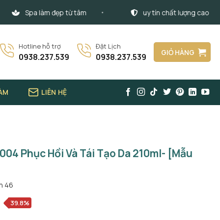
Spa làm đẹp từ tâm
uy tín chất lượng cao
Hotline hỗ trợ
Đặt Lịch
GIỎ HÀNG
0938.237.539
0938.237.539
LÀM
LIÊN HỆ
004 Phục Hồi Và Tái Tạo Da 210ml- [Mẫu
án
46
39.8%