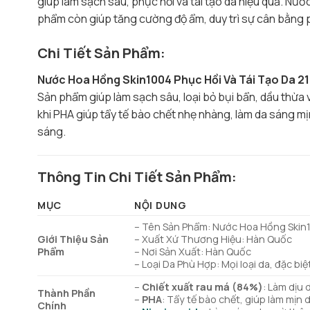
giúp làm sạch sâu, phục hồi và tái tạo da hiệu quả. Nướ
phẩm còn giúp tăng cường độ ẩm, duy trì sự cân bằng p
Chi Tiết Sản Phẩm:
Nước Hoa Hồng Skin1004 Phục Hồi Và Tái Tạo Da 2
Sản phẩm giúp làm sạch sâu, loại bỏ bụi bẩn, dầu thừa v
khi PHA giúp tẩy tế bào chết nhẹ nhàng, làm da sáng mị
sáng.
Thông Tin Chi Tiết Sản Phẩm:
MỤC
NỘI DUNG
– Tên Sản Phẩm: Nước Hoa Hồng Skin1
Giới Thiệu Sản
– Xuất Xứ Thương Hiệu: Hàn Quốc
Phẩm
– Nơi Sản Xuất: Hàn Quốc
– Loại Da Phù Hợp: Mọi loại da, đặc bi
–
Chiết xuất rau má (84%)
: Làm dịu 
Thành Phần
–
PHA
: Tẩy tế bào chết, giúp làm mịn 
Chính