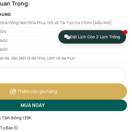
uan Trọng:
 DUNG
Hoa Hồng Skin1004 Phục Hồi Và Tái Tạo Da 210ml [Mẫu Mới]
1004
Đặt Lịch Còn 2 Lịch Trống
Quốc
Quốc
oại da, đặc biệt là da nhạy cảm và da mụn
 Hồi Và Tái Tạo Da 210ml- [Mẫu Mới] số lượng
Thêm vào giỏ hàng
MUA NGAY
g Tăm Bông 139K
 Từ Bác Sĩ