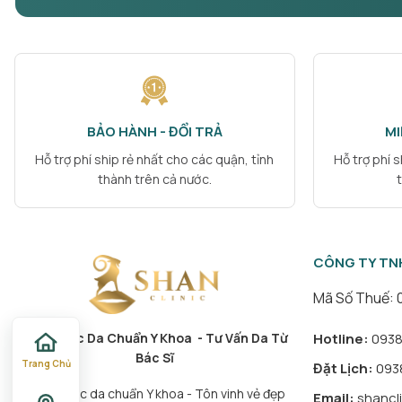
BẢO HÀNH - ĐỔI TRẢ
MI
Hỗ trợ phí ship rẻ nhất cho các quận, tỉnh
Hỗ trợ phí 
thành trên cả nước.
CÔNG TY TN
Mã Số Thuế: 
Hotline:
0938.
Chăm Sóc Da Chuẩn Y Khoa - Tư Vấn Da Từ
Bác Sĩ
Trang Chủ
Đặt Lịch:
0938
“Chăm sóc da chuẩn Y khoa - Tôn vinh vẻ đẹp
Email:
shancl