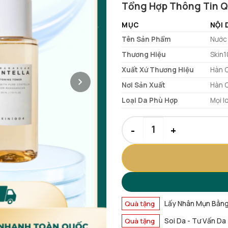
0.0
Tổng Hợp Thông Tin Q
là:
tại
5
sao
480.000 ₫.
là:
MỤC
NỘI
289.000 ₫.
Tên Sản Phẩm
Nước 
Thương Hiệu
Skin
Xuất Xứ Thương Hiệu
Hàn 
Nơi Sản Xuất
Hàn 
Loại Da Phù Hợp
Mọi l
Nước Hoa Hồng Skin1004 Phục
Lấy Nhân Mụn Bằn
Quà tặng
Soi Da - Tư Vấn Da
Quà tặng