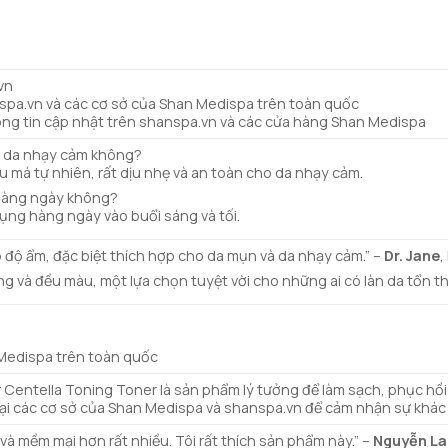
vn
spa.vn và các cơ sở của Shan Medispa trên toàn quốc
ng tin cập nhật trên shanspa.vn và các cửa hàng Shan Medispa
i da nhạy cảm không?
 má tự nhiên, rất dịu nhẹ và an toàn cho da nhạy cảm.
hàng ngày không?
ụng hàng ngày vào buổi sáng và tối.
p độ ẩm, đặc biệt thích hợp cho da mụn và da nhạy cảm.” –
Dr. Jane
,
g và đều màu, một lựa chọn tuyệt vời cho những ai có làn da tổn t
Medispa trên toàn quốc
ntella Toning Toner là sản phẩm lý tưởng để làm sạch, phục hồi v
ại các cơ sở của Shan Medispa và shanspa.vn để cảm nhận sự khác 
và mềm mại hơn rất nhiều. Tôi rất thích sản phẩm này.” –
Nguyễn La