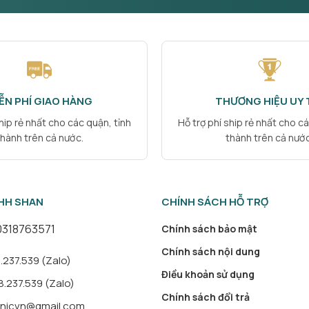
ỄN PHÍ GIAO HÀNG
THƯƠNG HIỆU UY 
ship rẻ nhất cho các quận, tỉnh
Hỗ trợ phí ship rẻ nhất cho cá
thành trên cả nước.
thành trên cả nước
HH SHAN
CHÍNH SÁCH HỖ TRỢ
0318763571
Chính sách bảo mật
Chính sách nội dung
237.539 (Zalo)
Điều khoản sử dụng
.237.539 (Zalo)
Chính sách đổi trả
inicvn@gmail.com