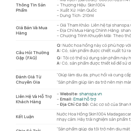
Thông Tin Sản
– Thương Hiệu: Skin1004
Phẩm
– Xuất Xứ: Hàn Quốc
– Dung Tích: 210ml
– Giá Tham Khảo: Liên hệ tại shanspa.
Giá Bán Và Mua
– Địa Chỉ Mua Hàng Chính Hãng: shan
Hàng
– Chương Trình Khuyến Mãi: Theo thô
Q:
Nước hoa hồng này có phù hợp vớ
A:
Có, sản phẩm được chiết xuất từ rau
Câu Hỏi Thường
Gặp (FAQ)
Q:
Tôi có thể sử dụng sản phẩm này 
A:
Có, sản phẩm được thiết kế để sử d
“Giúp làm dịu da, phục hồi và cung cấ
Đánh Giá Từ
Chuyên Gia
“Sản phẩm giúp làn da trở nên mịn màn
–
Website:
shanspa.vn
Liên Hệ Và Hỗ Trợ
–
Email:
Email hỗ trợ
Khách Hàng
–
Địa Chỉ Cơ Sở:
Các cơ sở của Shan 
Nước Hoa Hồng Skin1004 Madagascar Ce
Kết Luận
nhạy cảm. Hãy trải nghiệm sản phẩm t
“Sản phẩm giúp da tôi trở nên dịu mát 
Chia Sẻ Trải