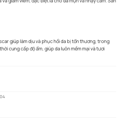
da và giảm viêm, đặc biệt là cho da mụn và nhạy cảm. Sản
scar giúp làm dịu và phục hồi da bị tổn thương, trong
hời cung cấp độ ẩm, giúp da luôn mềm mại và tươi
004