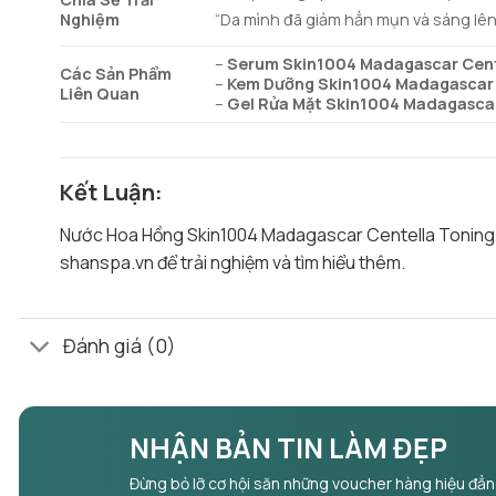
Nghiệm
“Da mình đã giảm hẳn mụn và sáng lên 
–
Serum Skin1004 Madagascar Cent
Các Sản Phẩm
–
Kem Dưỡng Skin1004 Madagascar 
Liên Quan
–
Gel Rửa Mặt Skin1004 Madagascar
Kết Luận
:
Nước Hoa Hồng Skin1004 Madagascar Centella Toning T
shanspa.vn để trải nghiệm và tìm hiểu thêm.
Đánh giá (0)
NHẬN BẢN TIN LÀM ĐẸP
Đừng bỏ lỡ cơ hội săn những voucher hàng hiệu đẳ