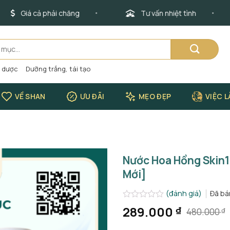
Giá cả phải chăng
Tư vấn nhiệt tình
o dược
Dưỡng trắng, tái tạo
VỀ SHAN
ƯU ĐÃI
MẸO ĐẸP
VIỆC 
Nước Hoa Hồng Skin1
Mới]
(đánh giá)
Đã b
Được
289.000
₫
480.000
₫
Giá
Giá
xếp
hạng
gốc
hiện