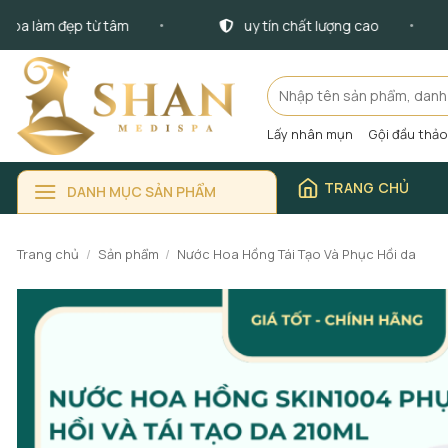
Bỏ
 làm đẹp từ tâm
uy tín chất lượng cao
qua
nội
dung
Tìm
kiếm:
Lấy nhân mụn
Gội đầu thả
TRANG CHỦ
DANH MỤC SẢN PHẨM
Trang chủ
/
Sản phẩm
/
Nước Hoa Hồng Tái Tạo Và Phục Hồi da