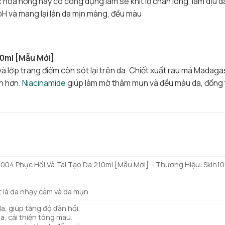
c hoa hồng này có công dụng làm se khít lỗ chân lông, làm dịu 
H và mang lại làn da mịn màng, đều màu
10ml [Mẫu Mới]
à lớp trang điểm còn sót lại trên da. Chiết xuất rau má Madaga
n hơn.
Niacinamide
giúp làm mờ thâm mụn và đều màu da, đồng t
004 Phục Hồi Và Tái Tạo Da 210ml [Mẫu Mới] – Thương Hiệu: Skin1
ệt là da nhạy cảm và da mụn
da, giúp tăng độ đàn hồi.
da, cải thiện tông màu.