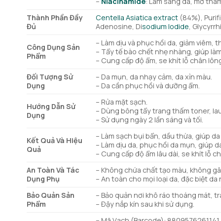
–
Niacinamide
: Làm sáng da, mờ thâ
Thành Phần Đầy
Centella Asiatica extract
(84%), Purif
Đủ
Adenosine, Di
sodium Iodide
, Glycyrrh
– Làm dịu và phục hồi da, giảm viêm, 
Công Dụng Sản
– Tẩy tế bào chết nhẹ nhàng, giúp là
Phẩm
– Cung cấp độ ẩm, se khít lỗ chân lông
Đối Tượng Sử
– Da mụn, da nhạy cảm, da xỉn màu.
Dụng
– Da cần phục hồi và dưỡng ẩm.
– Rửa mặt sạch.
Hướng Dẫn Sử
– Dùng bông tẩy trang thấm toner, lau 
Dụng
– Sử dụng ngày 2 lần sáng và tối.
– Làm sạch bụi bẩn, dầu thừa, giúp da
Kết Quả Và Hiệu
– Làm dịu da, phục hồi da mụn, giúp 
Quả
– Cung cấp độ ẩm lâu dài, se khít lỗ c
An Toàn Và Tác
– Không chứa chất tạo màu, không gâ
Dụng Phụ
– An toàn cho mọi loại da, đặc biệt da
Bảo Quản Sản
– Bảo quản nơi khô ráo thoáng mát, tr
Phẩm
– Đậy nắp kín sau khi sử dụng.
– Mã Vạch (Barcode): 8809576261141