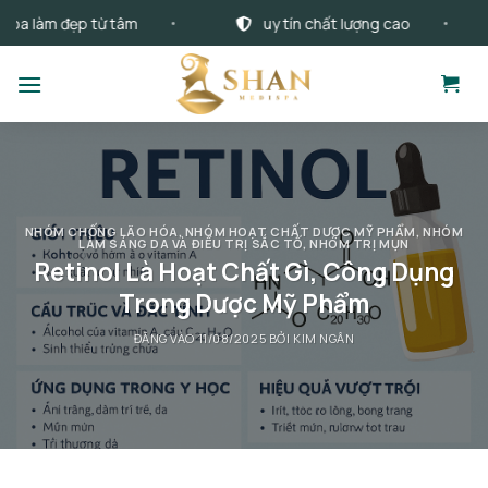
Bỏ
làm đẹp từ tâm
uy tín chất lượng cao
qua
nội
dung
NHÓM CHỐNG LÃO HÓA
,
NHÓM HOẠT CHẤT DƯỢC MỸ PHẨM
,
NHÓM
LÀM SÁNG DA VÀ ĐIỀU TRỊ SẮC TỐ
,
NHÓM TRỊ MỤN
Retinol Là Hoạt Chất Gì, Công Dụng
Trong Dược Mỹ Phẩm
ĐĂNG VÀO
11/08/2025
BỞI
KIM NGÂN