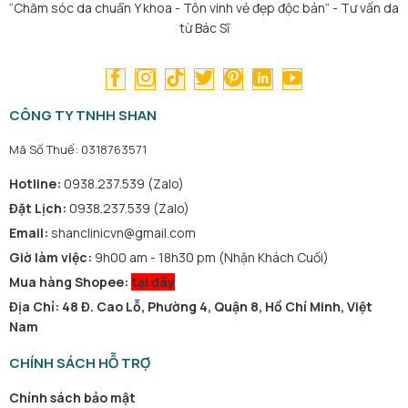
“Chăm sóc da chuẩn Y khoa - Tôn vinh vẻ đẹp độc bản” - Tư vấn da
từ Bác Sĩ
CÔNG TY TNHH SHAN
Mã Số Thuế: 0318763571
Hotline:
0938.237.539 (Zalo)
Đặt Lịch:
0938.237.539 (Zalo)
Email:
shanclinicvn@gmail.com
Giờ làm việc:
9h00 am - 18h30 pm (Nhận Khách Cuối)
Mua hàng Shopee:
tại đây
Địa Chỉ: 48 Đ. Cao Lỗ, Phường 4, Quận 8, Hồ Chí Minh, Việt
Nam
CHÍNH SÁCH HỖ TRỢ
Chính sách bảo mật