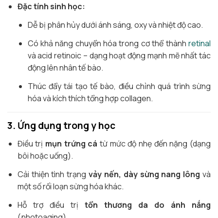
Đặc tính sinh học:
Dễ bị phân hủy dưới ánh sáng, oxy và nhiệt độ cao.
Có khả năng chuyển hóa trong cơ thể thành
retinal
và acid retinoic – dạng hoạt động mạnh mẽ nhất tác
động lên nhân tế bào.
Thúc đẩy tái tạo tế bào, điều chỉnh quá trình sừng
hóa và kích thích tổng hợp collagen.
3. Ứng dụng trong y học
Điều trị
mụn trứng cá
từ mức độ nhẹ đến nặng (dạng
bôi hoặc uống).
Cải thiện tình trạng
vảy nến, dày sừng nang lông
và
một số rối loạn sừng hóa khác.
Hỗ trợ điều trị
tổn thương da do ánh nắng
(photoaging).