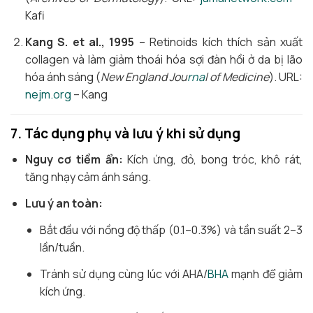
Kafi
Kang S. et al., 1995
– Retinoids kích thích sản xuất
collagen và làm giảm thoái hóa sợi đàn hồi ở da bị lão
hóa ánh sáng (
New England Jou
rna
l of Medicine
). URL:
nejm.org
– Kang
7. Tác dụng phụ và lưu ý khi sử dụng
Nguy cơ tiềm ẩn:
Kích ứng, đỏ, bong tróc, khô rát,
tăng nhạy cảm ánh sáng.
Lưu ý an toàn:
Bắt đầu với nồng độ thấp (0.1–0.3%) và tần suất 2–3
lần/tuần.
Tránh sử dụng cùng lúc với AHA/
BHA
mạnh để giảm
kích ứng.