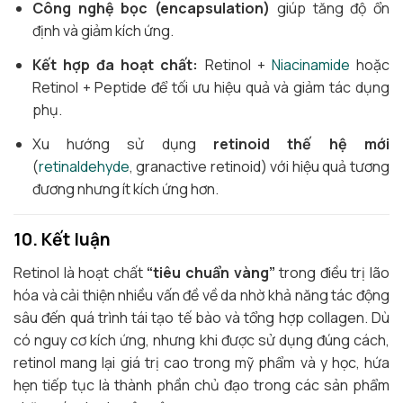
Công nghệ bọc (encapsulation)
giúp tăng độ ổn
định và giảm kích ứng.
Kết hợp đa hoạt chất:
Retinol +
Niacinamide
hoặc
Retinol + Peptide để tối ưu hiệu quả và giảm tác dụng
phụ.
Xu hướng sử dụng
retinoid thế hệ mới
(
retinaldehyde
, granactive retinoid) với hiệu quả tương
đương nhưng ít kích ứng hơn.
10. Kết luận
Retinol là hoạt chất
“tiêu chuẩn vàng”
trong điều trị lão
hóa và cải thiện nhiều vấn đề về da nhờ khả năng tác động
sâu đến quá trình tái tạo tế bào và tổng hợp collagen. Dù
có nguy cơ kích ứng, nhưng khi được sử dụng đúng cách,
retinol mang lại giá trị cao trong mỹ phẩm và y học, hứa
hẹn tiếp tục là thành phần chủ đạo trong các sản phẩm