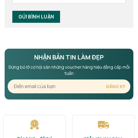
NHẬN BẢN TIN LÀM ĐẸP
Đừng bỏ lỡ cơ hội săn những voucher hàng hiệu đẳng cấp mỗi
tuần