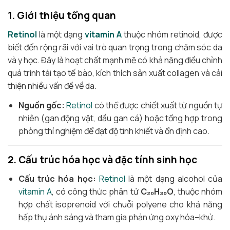
1. Giới thiệu tổng quan
Retinol
là một dạng
vitamin A
thuộc nhóm retinoid, được
biết đến rộng rãi với vai trò quan trọng trong chăm sóc da
và y học. Đây là hoạt chất mạnh mẽ có khả năng điều chỉnh
quá trình tái tạo tế bào, kích thích sản xuất collagen và cải
thiện nhiều vấn đề về da.
Nguồn gốc:
Retinol
có thể được chiết xuất từ nguồn tự
nhiên (gan động vật, dầu gan cá) hoặc tổng hợp trong
phòng thí nghiệm để đạt độ tinh khiết và ổn định cao.
2. Cấu trúc hóa học và đặc tính sinh học
Cấu trúc hóa học:
Retinol
là một dạng alcohol của
vitamin A
, có công thức phân tử
C₂₀H₃₀O
, thuộc nhóm
hợp chất isoprenoid với chuỗi polyene cho khả năng
hấp thụ ánh sáng và tham gia phản ứng oxy hóa–khử.