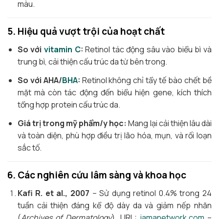
màu.
5. Hiệu quả vượt trội của hoạt chất
So với
vitamin C
:
Retinol tác động sâu vào biểu bì và
trung bì, cải thiện cấu trúc da từ bên trong.
So với AHA/
BHA
:
Retinol không chỉ tẩy tế bào chết bề
mặt mà còn tác động đến biểu hiện gene, kích thích
tổng hợp protein cấu trúc da.
Giá trị trong mỹ phẩm/y học:
Mang lại cải thiện lâu dài
và toàn diện, phù hợp điều trị lão hóa, mụn, và rối loạn
sắc tố.
6. Các nghiên cứu lâm sàng và khoa học
Kafi R. et al., 2007
– Sử dụng retinol 0.4% trong 24
tuần cải thiện đáng kể độ dày da và giảm nếp nhăn
(
Archives of Dermatology
). URL:
jamanetwork.com
–