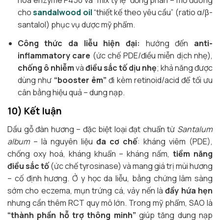
hóa enzyme P450 và “mix tỷ lệ” đồng phân – mở đường
cho
sandalwood oil
“thiết kế theo yêu cầu” (ratio α/β-
santalol) phục vụ dược mỹ phẩm.
Công thức da liễu hiện đại:
hướng đến
anti-
inflammatory care
(ức chế PDE/điều miễn dịch nhẹ),
chống ô nhiễm
và
điều sắc tố dịu nhẹ
; khả năng được
dùng như
“booster êm”
đi kèm retinoid/acid để tối ưu
cân bằng hiệu quả – dung nạp.
10) Kết luận
Dầu gỗ đàn hương – đặc biệt loại đạt chuẩn từ
Santalum
album
– là nguyên liệu
đa cơ chế
: kháng viêm (PDE),
chống oxy hoá, kháng khuẩn – kháng nấm,
tiềm năng
điều sắc tố
(ức chế tyrosinase) và mang giá trị mùi hương
– cố định hương. Ở y học da liễu, bằng chứng lâm sàng
sớm cho eczema, mụn trứng cá, vảy nến là
đầy hứa hẹn
nhưng cần thêm RCT quy mô lớn. Trong mỹ phẩm, SAO là
“thành phần hỗ trợ thông minh”
giúp tăng dung nạp