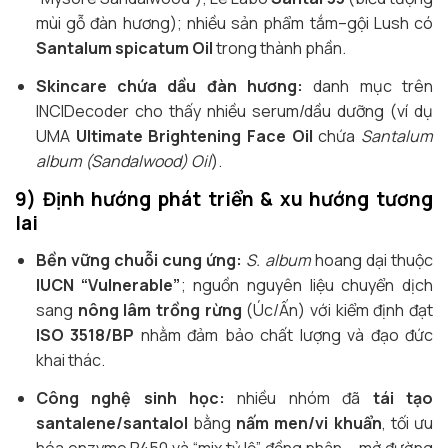
mùi gỗ đàn hương); nhiều sản phẩm tắm–gội Lush có
Santalum spicatum Oil
trong thành phần.
Skincare chứa dầu đàn hương:
danh mục trên
INCIDecoder cho thấy nhiều serum/dầu dưỡng (ví dụ
UMA
Ultimate Brightening Face Oil
chứa
Santalum
album (Sandalwood) Oil
).
9) Định hướng phát triển & xu hướng tương
lai
Bền vững chuỗi cung ứng:
S. album
hoang dại thuộc
IUCN “Vulnerable”
; nguồn nguyên liệu chuyển dịch
sang
nông lâm trồng rừng
(Úc/Ấn) với kiểm định đạt
ISO 3518/BP
nhằm đảm bảo chất lượng và đạo đức
khai thác.
Công nghệ sinh học:
nhiều nhóm đã
tái tạo
santalene/santalol
bằng
nấm men/vi khuẩn
, tối ưu