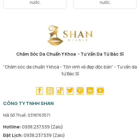
nước.
nước.
Chăm Sóc Da Chuẩn Y Khoa - Tư Vấn Da Từ Bác Sĩ
“Chăm sóc da chuẩn Y khoa - Tôn vinh vẻ đẹp độc bản” - Tư vấn da
từ Bác Sĩ
CÔNG TY TNHH SHAN
Mã Số Thuế: 0318763571
Hotline:
0938.237.539 (Zalo)
Đặt Lịch:
0938.237.539 (Zalo)