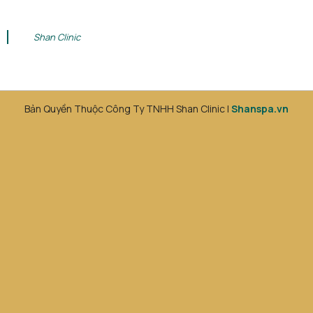
Shan Clinic
Bản Quyền Thuộc Công Ty TNHH Shan Clinic |
Shanspa.vn