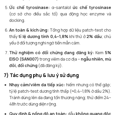
Ức chế tyrosinase:
α-santalol
ức chế tyrosinase
(cơ sở cho điều sắc tố) qua động học enzyme và
docking.
An toàn & kích ứng:
Tổng hợp dữ liệu patch-test cho
thấy
tỉ lệ dương tính 0,4–1,8%
khi thử ở
2% dầu
; chủ
yếu ở đối tượng nghi ngờ tiền mẫn cảm.
Thử nghiệm có đối chứng đang đăng ký:
Kem
5%
EISO (SAN007)
trong viêm da cơ địa –
ngẫu nhiên, mù
đôi, đối chứng
(đã đăng ký).
7) Tác dụng phụ & lưu ý sử dụng
Nhạy cảm/viêm da tiếp xúc:
hiếm nhưng có thể gặp;
tỷ lệ patch-test dương tính thấp (≈0,4–1,8% ở dầu 2%).
Tránh dùng lên da đang tổn thương nặng; thử điểm 24–
48h trước dùng diện rộng.
Quy định & nồng độ an toàn:
dẫu
không quang độc