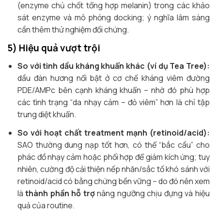
(enzyme chủ chốt tổng hợp melanin) trong các khảo
sát enzyme và mô phỏng docking; ý nghĩa lâm sàng
cần thêm thử nghiệm đối chứng.
5) Hiệu quả vượt trội
So với tinh dầu kháng khuẩn khác (ví dụ Tea Tree):
dầu đàn hương nổi bật ở cơ chế kháng viêm đường
PDE/AMPc bên cạnh kháng khuẩn – nhờ đó phù hợp
các tình trạng “da nhạy cảm – đỏ viêm” hơn là chỉ tập
trung diệt khuẩn.
So với hoạt chất treatment mạnh (retinoid/acid):
SAO thường dung nạp tốt hơn, có thể “bắc cầu” cho
phác đồ nhạy cảm hoặc phối hợp để giảm kích ứng; tuy
nhiên, cường độ cải thiện nếp nhăn/sắc tố khó sánh với
retinoid/acid có bằng chứng bền vững – do đó nên xem
là
thành phần hỗ trợ
nâng ngưỡng chịu đựng và hiệu
quả của routine.