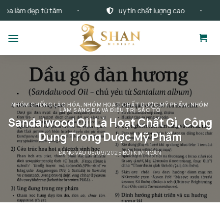
Bỏ
làm đẹp từ tâm
uy tín chất lượng cao
qua
nội
dung
NHÓM CHỐNG LÃO HÓA
,
NHÓM HOẠT CHẤT DƯỢC MỸ PHẨM
,
NHÓM
LÀM SÁNG DA VÀ ĐIỀU TRỊ SẮC TỐ
Sandalwood Oil Là Hoạt Chất Gì, Công
Dụng Trong Dược Mỹ Phẩm
ĐĂNG VÀO
05/09/2025
BỞI
KIM NGÂN