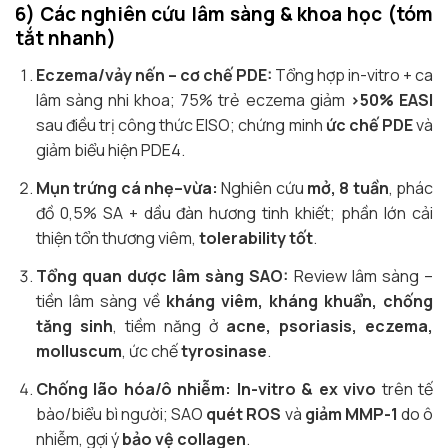
6) Các nghiên cứu lâm sàng & khoa học (tóm
tắt nhanh)
Eczema/vảy nến – cơ chế PDE:
Tổng hợp in-vitro + ca
lâm sàng nhi khoa; 75% trẻ eczema giảm
>50% EASI
sau điều trị công thức EISO; chứng minh
ức chế PDE
và
giảm biểu hiện PDE4.
Mụn trứng cá nhẹ–vừa:
Nghiên cứu
mở, 8 tuần
, phác
đồ 0,5% SA + dầu đàn hương tinh khiết; phần lớn cải
thiện tổn thương viêm,
tolerability tốt
.
Tổng quan dược lâm sàng SAO:
Review lâm sàng –
tiền lâm sàng về
kháng viêm, kháng khuẩn, chống
tăng sinh
, tiềm năng ở
acne, psoriasis, eczema,
molluscum
, ức chế
tyrosinase
.
Chống lão hóa/ô nhiễm:
In-vitro & ex vivo
trên tế
bào/biểu bì người; SAO
quét ROS
và
giảm MMP-1
do ô
nhiễm, gợi ý
bảo vệ collagen
.