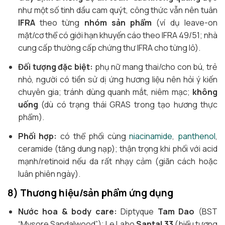
như một số tinh dầu cam quýt, công thức vẫn nên tuân
IFRA
theo từng
nhóm sản phẩm
(ví dụ leave-on
mặt/cơ thể có giới hạn khuyến cáo theo IFRA 49/51; nhà
cung cấp thường cấp chứng thư IFRA cho từng lô).
Đối tượng đặc biệt:
phụ nữ mang thai/cho con bú, trẻ
nhỏ, người có tiền sử dị ứng hương liệu nên hỏi ý kiến
chuyên gia; tránh dùng quanh mắt, niêm mạc;
không
uống
(dù có trạng thái GRAS trong tạo hương thực
phẩm).
Phối hợp:
có thể phối cùng
niacinamide
,
panthenol
,
ceramide (tăng dung nạp); thận trọng khi phối với acid
mạnh/retinoid nếu da rất nhạy cảm (giãn cách hoặc
luân phiên ngày).
8) Thương hiệu/sản phẩm ứng dụng
Nước hoa & body care:
Diptyque
Tam Dao
(BST
“Mysore Sandalwood”); Le Labo
Santal 33
(biểu tượng