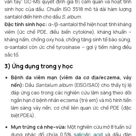
vân tay” GC-MS quyết định giá trị cảm quan và hoạt tính
sinh học của dầu. Chuẩn ISO 3518 mô tả dải hàm lượng
santalol điển hình cho dầu
S. album
.
Đặc tính sinh học:
α-/β-santalol thể hiện hoạt tính kháng
viêm (ức chế PDE, điều biến cytokine), kháng khuẩn –
kháng nấm, chống oxy hoá, chống tăng sinh tế bào sừng;
α-santalol còn ức chế tyrosinase – gợi ý tiềm năng điều
sắc tố.
3) Ứng dụng trong y học
Bệnh da viêm mạn (viêm da cơ địa/eczema, vảy
nến):
Dầu
Santalum album
(EISO/SAO) cho thấy tỷ lệ
đáp ứng cao trong các nghiên cứu lâm sàng theo dõi
ngắn hạn ở bệnh nhân eczema (trẻ em) và mô hình tiền
lâm sàng vảy nến; cơ chế liên quan ức chế PDE (đặc
biệt PDE4).
Mụn trứng cá nhẹ–vừa:
Một nghiên cứu mở 8 tuần sử
dụng phác đồ chứa 0,5%
salicylic acid
và dầu đàn