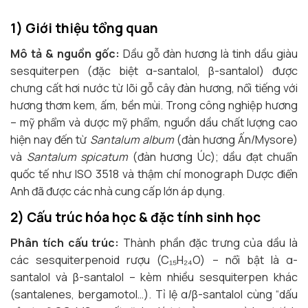
1) Giới thiệu tổng quan
Mô tả & nguồn gốc:
Dầu gỗ đàn hương là tinh dầu giàu
sesquiterpen (đặc biệt α-santalol, β-santalol) được
chưng cất hơi nước từ lõi gỗ cây đàn hương, nổi tiếng với
hương thơm kem, ấm, bền mùi. Trong công nghiệp hương
– mỹ phẩm và dược mỹ phẩm, nguồn dầu chất lượng cao
hiện nay đến từ
Santalum album
(đàn hương Ấn/Mysore)
và
Santalum spicatum
(đàn hương Úc); dầu đạt chuẩn
quốc tế như ISO 3518 và thậm chí monograph Dược điển
Anh đã được các nhà cung cấp lớn áp dụng.
2) Cấu trúc hóa học & đặc tính sinh học
Phân tích cấu trúc:
Thành phần đặc trưng của dầu là
các sesquiterpenoid rượu (C₁₅H₂₄O) – nổi bật là α-
santalol và β-santalol – kèm nhiều sesquiterpen khác
(santalenes, bergamotol…). Tỉ lệ α/β-santalol cùng “dấu