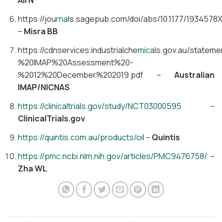
Ali N
https://jou
rna
ls.sagepub.com/doi/abs/10.1177/1934578
–
Misra BB
https://cdnservices.industrialche
mica
ls.gov.au/statem
%20IMAP%20Assessment%20-
%2012%20December%202019.pdf –
Australian
IMAP/NICNAS
https://clinicaltrials.gov/study/NCT03000595
–
ClinicalTrials.gov
https://quintis.com.au/products/oil
–
Quintis
https://pmc.ncbi.nlm.nih.gov/articles/PMC9476758/
–
Zha WL