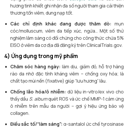
hương tinh khiết ghi nhận đa số người tham gia cải thiện
thương tổn viêm, dung nạp tốt.
Các chỉ định khác đang được thăm dò:
mụn
cóc/molluscum, viêm da tiếp xúc, ngứa… Một số thử
nghiệm lâm sàng có đối chứng cho công thức chứa 5%
EISO ở viêm da cơ địa đã đăng ký trên ClinicalTrials.gov.
4) Ứng dụng trong mỹ phẩm
Chăm sóc hàng ngày:
làm dịu, giảm đỏ, hỗ trợ hàng
rào da nhờ đặc tính kháng viêm – chống oxy hóa; là
chất tạo mùi nền (fixative) giúp “lưu hương” lâu.
Chống lão hóa/ô nhiễm:
dữ liệu in-vitro/ex vivo cho
thấy dầu
S. album
quét ROS và ức chế MMP-1 cảm ứng
ô nhiễm trên mẫu da người – gợi ý hiệu ứng bảo vệ
collagen.
Điều sắc tố/“làm sáng”:
α-santalol ức chế tyrosinase