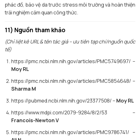
phác đồ, bảo vệ da trước stress môi trường và hoàn thiện
trải nghiệm cảm quan công thức.
11) Nguồn tham khảo
(Chỉ liệt kê URL & tên tác giả – ưu tiên tạp chí/nguồn quốc
tế)
https://pmc.ncbi.nlm.nih.gov/articles/PMC5749697/ –
Moy RL
https://pmc.ncbi.nlm.nih.gov/articles/PMC5854648/ –
Sharma M
https://pubmed.ncbi.nlm.nih.gov/23377508/ –
Moy RL
https://www.mdpi.com/2079-9284/8/2/53 –
Francois-Newton V
https://pmc.ncbi.nlm.nih.gov/articles/PMC9786741/ –