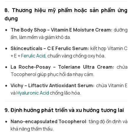
8. Thương hiệu mỹ phẩm hoặc sản phẩm ứng
dụng
The Body Shop – Vitamin E Moisture Cream:
dưỡng
ẩm, làm mềm và giảm khô da.
Skinceuticals – C E Ferulic Serum:
kết hợp Vitamin C
+ E +
Ferulic Acid
, chuẩn vàng chống oxy hóa.
La Roche-Posay – Toleriane Ultra Cream:
chứa
Tocopherol giúp phục hồi da nhạy cảm.
Vichy – Liftactiv Antioxidant Serum:
chứa Vitamin E
và
Hyaluronic Acid
chống lão hóa.
9. Định hướng phát triển và xu hướng tương lai
Nano-encapsulated Tocopherol
: tăng độ ổn định và
khả năng thẩm thấu.