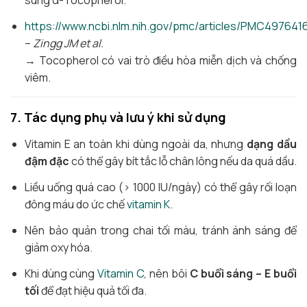
sung α-Tocopherol.
https://www.ncbi.nlm.nih.gov/pmc/articles/PMC497641
–
Zingg JM et al.
→ Tocopherol có vai trò điều hòa miễn dịch và chống
viêm.
7. Tác dụng phụ và lưu ý khi sử dụng
Vitamin E an toàn khi dùng ngoài da, nhưng
dạng dầu
đậm đặc
có thể gây bít tắc lỗ chân lông nếu da quá dầu.
Liều uống quá cao (> 1000 IU/ngày) có thể gây rối loạn
đông máu do ức chế
vitamin K
.
Nên bảo quản trong chai tối màu, tránh ánh sáng để
giảm oxy hóa.
Khi dùng cùng
Vitamin C
, nên bôi
C buổi sáng – E buổi
tối
để đạt hiệu quả tối đa.