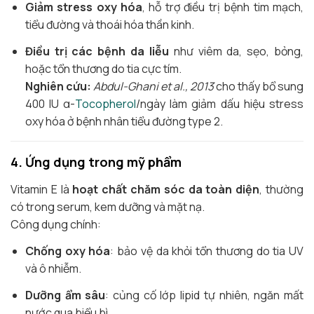
Giảm stress oxy hóa
, hỗ trợ điều trị bệnh tim mạch,
tiểu đường và thoái hóa thần kinh.
Điều trị các bệnh da liễu
như viêm da, sẹo, bỏng,
hoặc tổn thương do tia cực tím.
Nghiên cứu:
Abdul-Ghani et al., 2013
cho thấy bổ sung
400 IU α-
Tocopherol
/ngày làm giảm dấu hiệu stress
oxy hóa ở bệnh nhân tiểu đường type 2.
4. Ứng dụng trong mỹ phẩm
Vitamin E là
hoạt chất chăm sóc da toàn diện
, thường
có trong serum, kem dưỡng và mặt nạ.
Công dụng chính:
Chống oxy hóa
: bảo vệ da khỏi tổn thương do tia UV
và ô nhiễm.
Dưỡng ẩm sâu
: củng cố lớp lipid tự nhiên, ngăn mất
nước qua biểu bì.