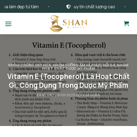
Bỏ
làm đẹp từ tâm
uy tín chất lượng cao
qua
nội
dung
NHÓM CHỐNG OXY HÓA
,
NHÓM DƯỠNG ẨM VÀ PHỤC HỒI DA
,
NHÓM
HOẠT CHẤT DƯỢC MỸ PHẨM
Vitamin E (Tocopherol) Là Hoạt Chất
Gì, Công Dụng Trong Dược Mỹ Phẩm
ĐĂNG VÀO
29/10/2025
BỞI
KIM NGÂN