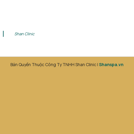
Shan Clinic
Bản Quyền Thuộc Công Ty TNHH Shan Clinic |
Shanspa.vn