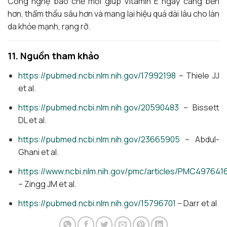
Công nghệ bào chế mới giúp Vitamin E ngày càng bền
hơn, thẩm thấu sâu hơn và mang lại hiệu quả dài lâu cho làn
da khỏe mạnh, rạng rỡ.
11. Nguồn tham khảo
https://pubmed.ncbi.nlm.nih.gov/17992198
– Thiele JJ
et al.
https://pubmed.ncbi.nlm.nih.gov/20590483
– Bissett
DL et al.
https://pubmed.ncbi.nlm.nih.gov/23665905
– Abdul-
Ghani et al.
https://www.ncbi.nlm.nih.gov/pmc/articles/PMC497641
– Zingg JM et al.
https://pubmed.ncbi.nlm.nih.gov/15796701
– Darr et al