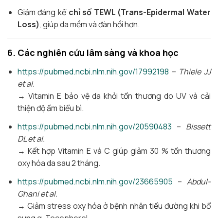
Giảm đáng kể
chỉ số TEWL (Trans-Epidermal Water
Loss)
, giúp da mềm và đàn hồi hơn.
6. Các nghiên cứu lâm sàng và khoa học
https://pubmed.ncbi.nlm.nih.gov/17992198
–
Thiele JJ
et al.
→ Vitamin E bảo vệ da khỏi tổn thương do UV và cải
thiện độ ẩm biểu bì.
https://pubmed.ncbi.nlm.nih.gov/20590483
–
Bissett
DL et al.
→ Kết hợp Vitamin E và C giúp giảm 30 % tổn thương
oxy hóa da sau 2 tháng.
https://pubmed.ncbi.nlm.nih.gov/23665905
–
Abdul-
Ghani et al.
→ Giảm stress oxy hóa ở bệnh nhân tiểu đường khi bổ