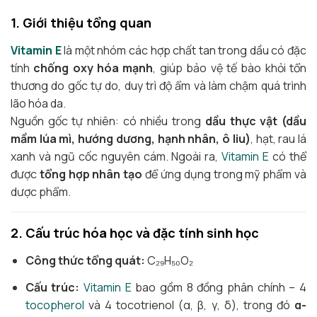
1. Giới thiệu tổng quan
Vitamin E
là một nhóm các hợp chất tan trong dầu có đặc
tính
chống oxy hóa mạnh
, giúp bảo vệ tế bào khỏi tổn
thương do gốc tự do, duy trì độ ẩm và làm chậm quá trình
lão hóa da.
Nguồn gốc tự nhiên: có nhiều trong
dầu thực vật (dầu
mầm lúa mì, hướng dương, hạnh nhân, ô liu)
, hạt, rau lá
xanh và ngũ cốc nguyên cám. Ngoài ra,
Vitamin E
có thể
được
tổng hợp nhân tạo
để ứng dụng trong mỹ phẩm và
dược phẩm.
2. Cấu trúc hóa học và đặc tính sinh học
Công thức tổng quát:
C₂₉H₅₀O₂
Cấu trúc:
Vitamin E
bao gồm 8 đồng phân chính – 4
tocopherol
và 4 tocotrienol (α, β, γ, δ), trong đó
α-