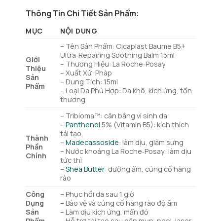
Thông Tin Chi Tiết Sản Phẩm:
MỤC
NỘI DUNG
– Tên Sản Phẩm: Cicaplast Baume B5+
Ultra‑Repairing Soothing Balm 15ml
Giới
– Thương Hiệu: La Roche‑Posay
Thiệu
– Xuất Xứ: Pháp
Sản
– Dung Tích: 15ml
Phẩm
– Loại Da Phù Hợp: Da khô, kích ứng, tổn
thương
– Tribioma™: cân bằng vi sinh da
–
Panthenol
5% (Vitamin B5): kích thích
tái tạo
Thành
–
Madecassoside
: làm dịu, giảm sưng
Phần
– Nước khoáng La Roche‑Posay: làm dịu
Chính
tức thì
–
Shea Butter
: dưỡng ẩm, củng cố hàng
rào
Công
– Phục hồi da sau 1 giờ
Dụng
– Bảo vệ và củng cố hàng rào độ ẩm
Sản
– Làm dịu kích ứng, mẩn đỏ
Phẩm
– Hỗ trợ tái tạo sau nặn mụn, peel, laser