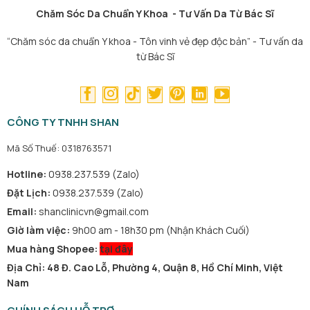
Chăm Sóc Da Chuẩn Y Khoa - Tư Vấn Da Từ Bác Sĩ
“Chăm sóc da chuẩn Y khoa - Tôn vinh vẻ đẹp độc bản” - Tư vấn da
từ Bác Sĩ
CÔNG TY TNHH SHAN
Mã Số Thuế: 0318763571
Hotline:
0938.237.539 (Zalo)
Đặt Lịch:
0938.237.539 (Zalo)
Email:
shanclinicvn@gmail.com
Giờ làm việc:
9h00 am - 18h30 pm (Nhận Khách Cuối)
Mua hàng Shopee:
tại đây
Địa Chỉ: 48 Đ. Cao Lỗ, Phường 4, Quận 8, Hồ Chí Minh, Việt
Nam