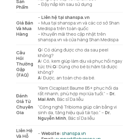
Sản
– Đậy nắp kín sau sử dụng
Phẩm
–
Liên hệ tại shanspa.vn
Giá Bán
– Mua tại shanspa.vn và các cơ sở Shan
Và Mua
Medispa trên toàn quốc
Hàng
– Khuyến mãi theo cập nhật trên
shanspa.vn và cửa hàng Shan Medispa
Q:
Có dùng được cho da sau peel
Câu
không?
Hỏi
A:
Có, kem giúp làm dịu và phục hồi ngay
Thường
tức thì.
Q:
Dùng cho bé bị hăm tã được
Gặp
không?
(FAQ)
A:
Được, an toàn cho da bé.
“Kem Cicaplast Baume B5+ phục hồi da
rất nhanh, phù hợp mọi lứa tuổi.” –
Dr.
Đánh
Mai Anh
, Bác sĩ Da liễu
Giá Từ
Chuyên
“Công nghệ Tribioma giúp cân bằng vi
Gia
sinh da, tăng hiệu quả tái tạo.” –
Dr.
Nguyễn Minh
, Bác sĩ Da liễu
Liên Hệ
–
Website:
shanspa.vn
Và Hỗ
–
Email:
support@shanspa.vn