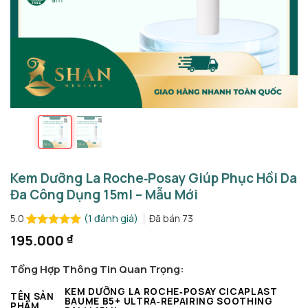
Kem Dưỡng La Roche‑Posay Giúp Phục Hồi Da
Đa Công Dụng 15ml – Mẫu Mới
(
1
đánh giá)
Đã bán
73
5.0
5.0
1
trên 5
195.000
₫
dựa trên
đánh giá
Tổng Hợp Thông Tin Quan Trọng:
KEM DƯỠNG LA ROCHE‑POSAY CICAPLAST
TÊN SẢN
BAUME B5+ ULTRA‑REPAIRING SOOTHING
PHẨM