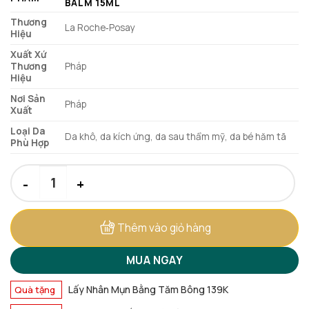
BALM 15ML
Thương
La Roche‑Posay
Hiệu
Xuất Xứ
Thương
Pháp
Hiệu
Nơi Sản
Pháp
Xuất
Loại Da
Da khô, da kích ứng, da sau thẩm mỹ, da bé hăm tã
Phù Hợp
Kem Dưỡng La Roche‑Posay Giúp Phục Hồi Da Đa Công Dụng 15
Thêm vào giỏ hàng
MUA NGAY
Lấy Nhân Mụn Bằng Tăm Bông 139K
Quà tặng