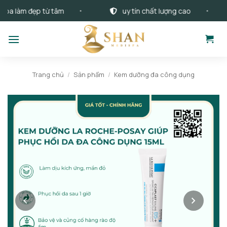
Bỏ
làm đẹp từ tâm
uy tín chất lượng cao
qua
nội
dung
Trang chủ
/
Sản phẩm
/
Kem dưỡng đa công dụng