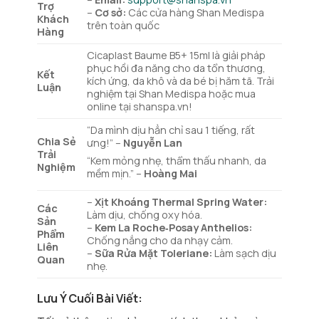
Trợ
–
Cơ sở:
Các cửa hàng Shan Medispa
Khách
trên toàn quốc
Hàng
Cicaplast Baume B5+ 15ml là giải pháp
phục hồi đa năng cho da tổn thương,
Kết
kích ứng, da khô và da bé bị hăm tã. Trải
Luận
nghiệm tại Shan Medispa hoặc mua
online tại shanspa.vn!
“Da mình dịu hẳn chỉ sau 1 tiếng, rất
Chia Sẻ
ưng!” –
Nguyễn Lan
Trải
“Kem mỏng nhẹ, thẩm thấu nhanh, da
Nghiệm
mềm mịn.” –
Hoàng Mai
–
Xịt Khoáng Thermal Spring Water:
Các
Làm dịu, chống oxy hóa.
Sản
–
Kem La Roche‑Posay Anthelios:
Phẩm
Chống nắng cho da nhạy cảm.
Liên
–
Sữa Rửa Mặt Toleriane:
Làm sạch dịu
Quan
nhẹ.
Lưu Ý Cuối Bài Viết: