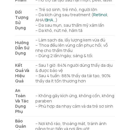
– Trẻ sơ sinh, trẻ nhỏ, người lớn
Đối
– Da kích ứng sau treatment (
Retinol
,
Tượng
AHA/
BHA
…)
Sử
– Da sau mụn, sau thẩm mỹ xâm lấn
Dụng
– Da khô, nứt nẻ, hăm tã
– Làm sạch da, lấy lượng kem vừa đủ
Hướng
– Thoa đều lên vùng cần phục hồi, vỗ
Dẫn Sử
nhẹ cho thẩm thấu
Dụng
– Dùng 2 lần/ngày, sáng & tối.
Kết
– Sau 1 giờ: 84% người dùng thấy da dịu
Quả Và
& được bảo vệ
Hiệu
– Sau 4 tuần: 88% thấy da tái tạo, 90%
Quả
thấy da ít tổn thương hơn
An
Toàn
– Không gây kích ứng, không cồn, không
Và Tác
paraben
Dụng
– Phù hợp da nhạy cảm và da trẻ sơ sinh
Phụ
Bảo
– Nơi khô ráo, thoáng mát, tránh ánh
Quản
nắng trực tiếp và nơi ẩm ướt