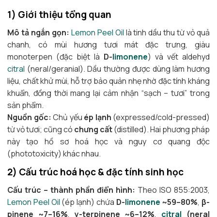
1) Giới thiệu tổng quan
Mô tả ngắn gọn:
Lemon Peel Oil
là tinh dầu thu từ vỏ quả
chanh, có mùi hương tươi mát đặc trưng, giàu
monoterpen (đặc biệt là
D-
limonene
) và vết aldehyd
citral
(neral/geranial). Dầu thường được dùng làm hương
liệu, chất khử mùi, hỗ trợ bảo quản nhẹ nhờ đặc tính kháng
khuẩn, đồng thời mang lại cảm nhận “sạch – tươi” trong
sản phẩm.
Nguồn gốc:
Chủ yếu
ép lạnh
(expressed/cold-pressed)
từ vỏ tươi; cũng có
chưng cất
(distilled). Hai phương pháp
này tạo hồ sơ hoá học và nguy cơ quang độc
(phototoxicity) khác nhau.
2) Cấu trúc hoá học & đặc tính sinh học
Cấu trúc – thành phần điển hình:
Theo ISO 855:2003,
Lemon Peel Oil
(ép lạnh) chứa
D-
limonene
~59–80%
,
β-
pinene ~7–16%
,
γ-terpinene ~6–12%
,
citral
(neral