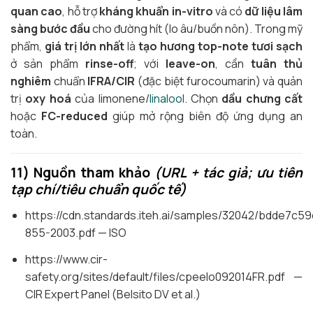
quan cao
, hỗ trợ
kháng khuẩn in-vitro
và có
dữ liệu lâm
sàng bước đầu
cho đường hít (lo âu/buồn nôn). Trong mỹ
phẩm,
giá trị lớn nhất
là
tạo hương top-note tươi sạch
ở sản phẩm
rinse-off
; với
leave-on
, cần
tuân thủ
nghiêm
chuẩn
IFRA/CIR
(đặc biệt furocoumarin) và quản
trị
oxy hoá
của limonene/
linalool
. Chọn
dầu chưng cất
hoặc
FC-reduced
giúp mở rộng biên độ ứng dụng an
toàn.
11) Nguồn tham khảo
(URL + tác giả; ưu tiên
tạp chí/tiêu chuẩn quốc tế)
https://cdn.standards.iteh.ai/samples/32042/bdde7
855-2003.pdf — ISO
https://www.cir-
safety.org/sites/default/files/cpeelo092014FR.pdf —
CIR Expert Panel (Belsito DV et al.)