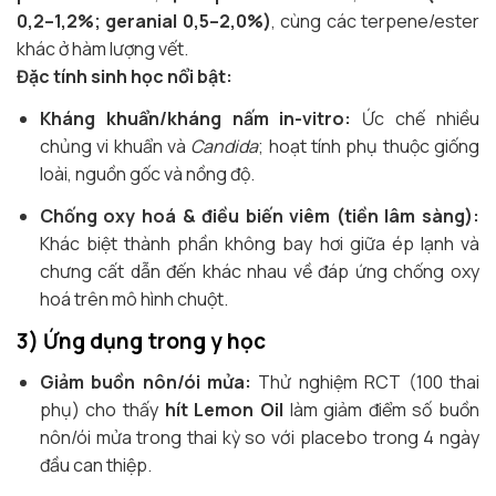
0,2–1,2%; geranial 0,5–2,0%)
, cùng các terpene/ester
khác ở hàm lượng vết.
Đặc tính sinh học nổi bật:
Kháng khuẩn/kháng nấm in-vitro:
Ức chế nhiều
chủng vi khuẩn và
Candida
; hoạt tính phụ thuộc giống
loài, nguồn gốc và nồng độ.
Chống oxy hoá & điều biến viêm (tiền lâm sàng):
Khác biệt thành phần không bay hơi giữa ép lạnh và
chưng cất dẫn đến khác nhau về đáp ứng chống oxy
hoá trên mô hình chuột.
3) Ứng dụng trong y học
Giảm buồn nôn/ói mửa:
Thử nghiệm RCT (100 thai
phụ) cho thấy
hít Lemon Oil
làm giảm điểm số buồn
nôn/ói mửa trong thai kỳ so với placebo trong 4 ngày
đầu can thiệp.