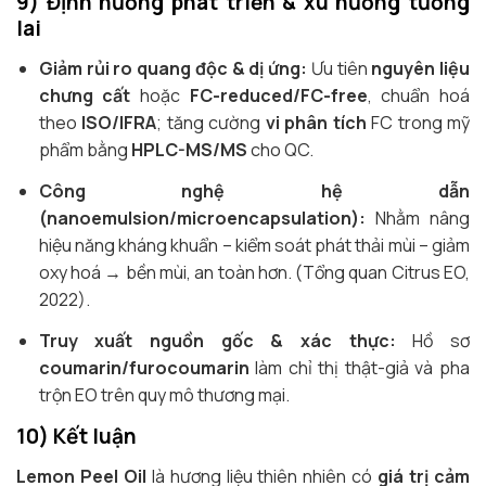
9) Định hướng phát triển & xu hướng tương
lai
Giảm rủi ro quang độc & dị ứng:
Ưu tiên
nguyên liệu
chưng cất
hoặc
FC-reduced/FC-free
, chuẩn hoá
theo
ISO/IFRA
; tăng cường
vi phân tích
FC trong mỹ
phẩm bằng
HPLC-MS/MS
cho QC.
Công nghệ hệ dẫn
(nanoemulsion/microencapsulation):
Nhằm nâng
hiệu năng kháng khuẩn – kiểm soát phát thải mùi – giảm
oxy hoá → bền mùi, an toàn hơn. (Tổng quan Citrus EO,
2022).
Truy xuất nguồn gốc & xác thực:
Hồ sơ
coumarin/furocoumarin
làm chỉ thị thật-giả và pha
trộn EO trên quy mô thương mại.
10) Kết luận
Lemon Peel Oil
là hương liệu thiên nhiên có
giá trị cảm