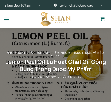
Bỏ
làm đẹp từ tâm
uy tín chất lượng cao
qua
nội
dung
NHÓM HOẠT CHẤT DƯỢC MỸ PHẨM
,
NHÓM KHÁNG KHUẨN VÀ BẢO
QUẢN
Lemon Peel Oil Là Hoạt Chất Gì, Công
Dụng Trong Dược Mỹ Phẩm
ĐĂNG VÀO
05/09/2025
BỞI
KIM NGÂN