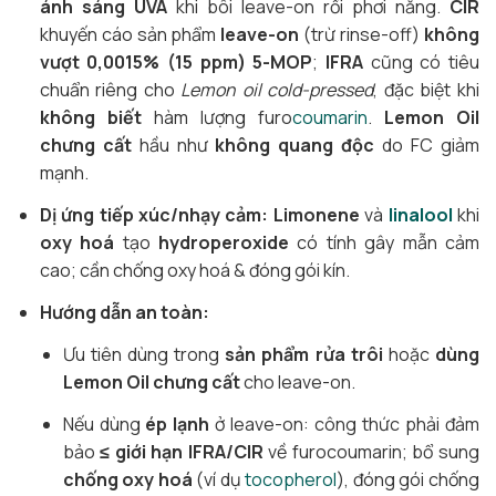
ánh sáng UVA
khi bôi leave-on rồi phơi nắng.
CIR
khuyến cáo sản phẩm
leave-on
(trừ rinse-off)
không
vượt 0,0015% (15 ppm) 5-MOP
;
IFRA
cũng có tiêu
chuẩn riêng cho
Lemon oil cold-pressed
, đặc biệt khi
không biết
hàm lượng furo
coumarin
.
Lemon Oil
chưng cất
hầu như
không quang độc
do FC giảm
mạnh.
Dị ứng tiếp xúc/nhạy cảm:
Limonene
và
linalool
khi
oxy hoá
tạo
hydroperoxide
có tính gây mẫn cảm
cao; cần chống oxy hoá & đóng gói kín.
Hướng dẫn an toàn:
Ưu tiên dùng trong
sản phẩm rửa trôi
hoặc
dùng
Lemon Oil chưng cất
cho leave-on.
Nếu dùng
ép lạnh
ở leave-on: công thức phải đảm
bảo
≤ giới hạn IFRA/CIR
về furocoumarin; bổ sung
chống oxy hoá
(ví dụ
tocopherol
), đóng gói chống