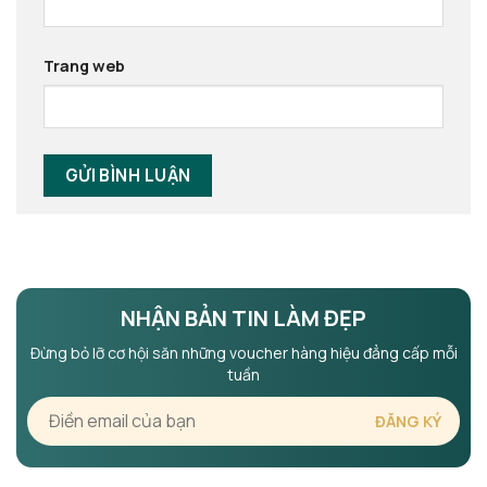
Trang web
NHẬN BẢN TIN LÀM ĐẸP
Đừng bỏ lỡ cơ hội săn những voucher hàng hiệu đẳng cấp mỗi
tuần