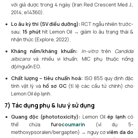
với giả dược trong 4 ngày (Iran Red Crescent Med J.,
2014; e14360).
Lo âu kỳ thi (SV điều dưỡng):
RCT ngẫu nhiên trước-
sau;
15 phút
hít Lemon Oil → giảm lo âu trạng thái &
nhận thức (Explore, 2022).
Kháng nấm/kháng khuẩn:
In-vitro
trên
Candida
albicans
và nhiều vi khuẩn; MIC phụ thuộc nồng
độ/nguồn EO.
Chất lượng – tiêu chuẩn hoá:
ISO 855 quy định đặc
tính vật lý và
hồ sơ GC
(tỉ lệ các cấu tử chính) cho
Lemon Oil ép lạnh.
7) Tác dụng phụ & lưu ý sử dụng
Quang độc (phototoxicity):
Lemon Oil
ép lạnh
có
thể chứa
furo
coumarin
(ví dụ 5-
methoxypsoralen/bergapten) → nguy cơ
viêm da do