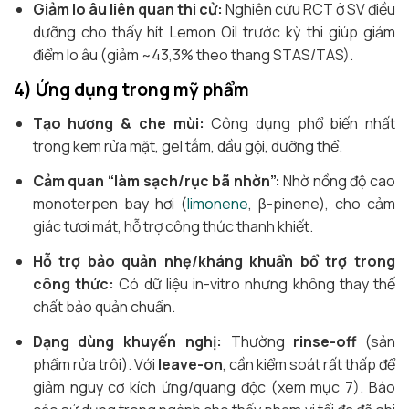
Giảm lo âu liên quan thi cử:
Nghiên cứu RCT ở SV điều
dưỡng cho thấy hít Lemon Oil trước kỳ thi giúp giảm
điểm lo âu (giảm ~43,3% theo thang STAS/TAS).
4) Ứng dụng trong mỹ phẩm
Tạo hương & che mùi:
Công dụng phổ biến nhất
trong kem rửa mặt, gel tắm, dầu gội, dưỡng thể.
Cảm quan “làm sạch/rục bã nhờn”:
Nhờ nồng độ cao
monoterpen bay hơi (
limonene
, β-pinene), cho cảm
giác tươi mát, hỗ trợ công thức thanh khiết.
Hỗ trợ bảo quản nhẹ/kháng khuẩn bổ trợ trong
công thức:
Có dữ liệu in-vitro nhưng không thay thế
chất bảo quản chuẩn.
Dạng dùng khuyến nghị:
Thường
rinse-off
(sản
phẩm rửa trôi). Với
leave-on
, cần kiểm soát rất thấp để
giảm nguy cơ kích ứng/quang độc (xem mục 7). Báo