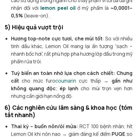
cáo sử dụng trong ngành cho thấy phạm vi tối đa đã ghi
nhận đối với
lemon peel oil
ở mỹ phẩm là
~0,0001–
0,5%
(leave-on).
5) Hiệu quả vượt trội
Hương top-note cực tươi, che mùi tốt
: So với nhiều
tinh dầu khác, Lemon Oil mang lại ấn tượng “sạch –
nhanh bốc hơi”, rất phù hợp pha hương lớp đầu trong mỹ
phẩm rửa trôi.
Tuỳ biến an toàn nhờ lựa chọn cách chiết:
Chưng
cất
cho mức furo
coumarin
cực thấp →
gần như
không quang độc
;
ép lạnh
cho mùi trọn vẹn hơn
nhưng cần giới hạn nồng độ.
6) Các nghiên cứu lâm sàng & khoa học (tóm
tắt nhanh)
Thai kỳ – buồn nôn/ói mửa:
RCT 100 bệnh nhân; hít
Lemon Oil khi nôn nao → giảm đáng kể điểm
PUQE
so