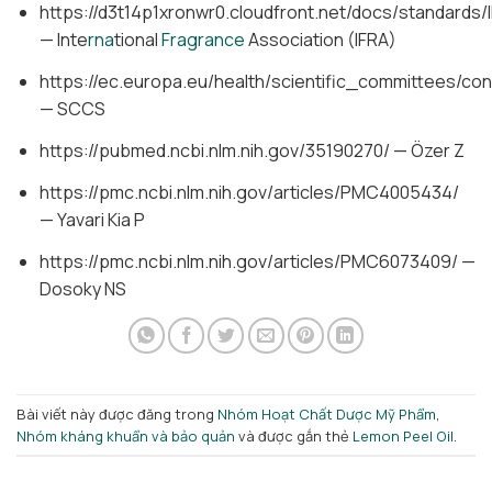
https://d3t14p1xronwr0.cloudfront.net/docs/standard
— Inte
rna
tional
Fragrance
Association (IFRA)
https://ec.europa.eu/health/scientific_committees/c
— SCCS
https://pubmed.ncbi.nlm.nih.gov/35190270/ — Özer Z
https://pmc.ncbi.nlm.nih.gov/articles/PMC4005434/
— Yavari Kia P
https://pmc.ncbi.nlm.nih.gov/articles/PMC6073409/ —
Dosoky NS
Bài viết này được đăng trong
Nhóm Hoạt Chất Dược Mỹ Phẩm
,
Nhóm kháng khuẩn và bảo quản
và được gắn thẻ
Lemon Peel Oil
.