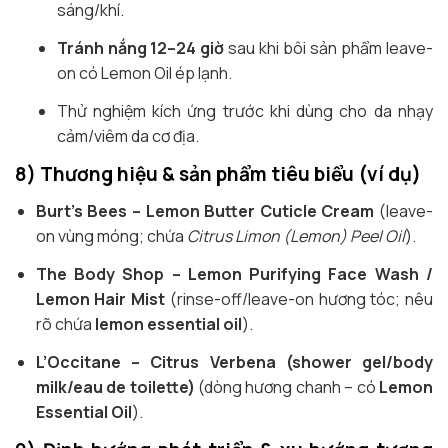
sáng/khí.
Tránh nắng 12–24 giờ
sau khi bôi sản phẩm leave-
on có Lemon Oil ép lạnh.
Thử nghiệm kích ứng trước khi dùng cho da nhạy
cảm/viêm da cơ địa.
8) Thương hiệu & sản phẩm tiêu biểu (ví dụ)
Burt’s Bees – Lemon Butter Cuticle Cream
(leave-
on vùng móng; chứa
Citrus Limon (Lemon) Peel Oil
).
The Body Shop – Lemon Purifying Face Wash /
Lemon Hair Mist
(rinse-off/leave-on hương tóc; nêu
rõ chứa
lemon essential oil
).
L’Occitane – Citrus Verbena (shower gel/body
milk/eau de toilette)
(dòng hương chanh – có
Lemon
Essential Oil
).