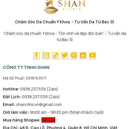
Chăm Sóc Da Chuẩn Y Khoa - Tư Vấn Da Từ Bác Sĩ
“Chăm sóc da chuẩn Y khoa - Tôn vinh vẻ đẹp độc bản” - Tư vấn da
từ Bác Sĩ
CÔNG TY TNHH SHAN
Mã Số Thuế: 0318763571
Hotline:
0938.237.539 (Zalo)
Đặt Lịch:
0938.237.539 (Zalo)
Email:
shanclinicvn@gmail.com
Giờ làm việc:
9h00 am - 18h30 pm (Nhận Khách Cuối)
Mua hàng Shopee:
tại đây
Địa Chỉ: 48 Đ. Cao Lỗ, Phường 4, Quận 8, Hồ Chí Minh, Việt