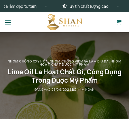
Bỏ
làm đẹp từ tâm
uy tín chất lượng cao
qua
nội
dung
NHÓM CHỐNG OXY HÓA
,
NHÓM CHỐNG VIÊM VÀ LÀM DỊU DA
,
NHÓM
HOẠT CHẤT DƯỢC MỸ PHẨM
Lime Oil Là Hoạt Chất Gì, Công Dụng
Trong Dược Mỹ Phẩm
ĐĂNG VÀO
05/09/2025
BỞI
KIM NGÂN