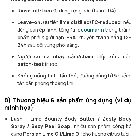
Rinse-off:
biên độ dùng rộng hơn (tuân IFRA).
Leave-on:
ưu tiên
lime distilled/FC-reduced
; nếu
dùng bản
ép lạnh
, tổng
furo
coumarin
trong thành
phẩm phải
≤ giới hạn IFRA
; khuyên
tránh nắng 12–
24h
sau bôi vùng phơi sáng.
Người có da nhạy cảm/chàm tiếp xúc:
nên
patch-test
trước.
Không uống tinh dầu thô
; đường dùng hít/khuếch
tán cần phòng thoáng khí.
8) Thương hiệu & sản phẩm ứng dụng (ví dụ
minh họa)
Lush – Lime Bounty Body Butter / Zesty Body
Spray / Sexy Peel Soap:
nhiều sản phẩm công bố
dùng
Persian Lime Oil/Lime Oil
cho hương citrus tươi.