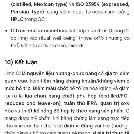
(distilled, Mexican type)
và
ISO 23954 (expressed,
Persian type)
cùng kiểm soát furocoumarin bằng
HPLC
trong QC.
Citrus neurocosmetics:
tích hợp mùi citrus (trong đó
có lime) vào ritual “well-being” (rinse-off/xịt hương cơ
thể) kết hợp actives da liễu hiện đại.
10) Kết luận
Lime Oil là
nguyên liệu hương-chức năng
có
giá trị cảm
quan cao
, kèm
tiềm năng kháng khuẩn/kháng viêm ở
mức hỗ trợ
.
Điểm mấu chốt
để tối đa hóa lợi ích và giảm
rủi ro là
lựa chọn dạng chiết phù hợp (distilled/FC-
reduced cho leave-on)
,
tuân thủ IFRA
,
quản trị oxy
hóa
và
thiết kế nồng độ hợp lý theo dạng sản phẩm
. Ở
mảng dược mỹ phẩm, khi bằng chứng lâm sàng trực tiếp
cho lime còn hạn chế, việc
định vị đúng vai trò
(hương-
chức năng + hỗ trợ cảm quan) sẽ mang lại
giá trị thực tế