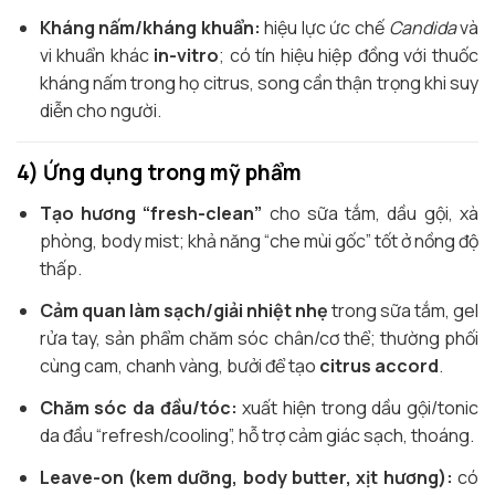
Kháng nấm/kháng khuẩn:
hiệu lực ức chế
Candida
và
vi khuẩn khác
in-vitro
; có tín hiệu hiệp đồng với thuốc
kháng nấm trong họ citrus, song cần thận trọng khi suy
diễn cho người.
4) Ứng dụng trong mỹ phẩm
Tạo hương “fresh-clean”
cho sữa tắm, dầu gội, xà
phòng, body mist; khả năng “che mùi gốc” tốt ở nồng độ
thấp.
Cảm quan làm sạch/giải nhiệt nhẹ
trong sữa tắm, gel
rửa tay, sản phẩm chăm sóc chân/cơ thể; thường phối
cùng cam, chanh vàng, bưởi để tạo
citrus accord
.
Chăm sóc da đầu/tóc:
xuất hiện trong dầu gội/tonic
da đầu “refresh/cooling”, hỗ trợ cảm giác sạch, thoáng.
Leave-on (kem dưỡng, body butter, xịt hương):
có