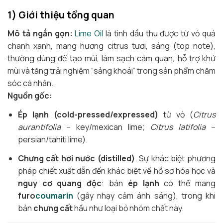
1) Giới thiệu tổng quan
Mô tả ngắn gọn:
Lime Oil
là tinh dầu thu được từ vỏ quả
chanh xanh, mang hương citrus tươi, sáng (top note),
thường dùng để tạo mùi, làm sạch cảm quan, hỗ trợ khử
mùi và tăng trải nghiệm “sảng khoái” trong sản phẩm chăm
sóc cá nhân.
Nguồn gốc:
Ép lạnh (cold-pressed/expressed)
từ vỏ (
Citrus
aurantifolia
– key/mexican lime;
Citrus latifolia
–
persian/tahiti lime).
Chưng cất hơi nước (distilled)
. Sự khác biệt phương
pháp chiết xuất dẫn đến khác biệt về hồ sơ hóa học và
nguy cơ quang độc
: bản
ép lạnh
có thể mang
furo
coumarin
(gây nhạy cảm ánh sáng), trong khi
bản
chưng cất
hầu như loại bỏ nhóm chất này.