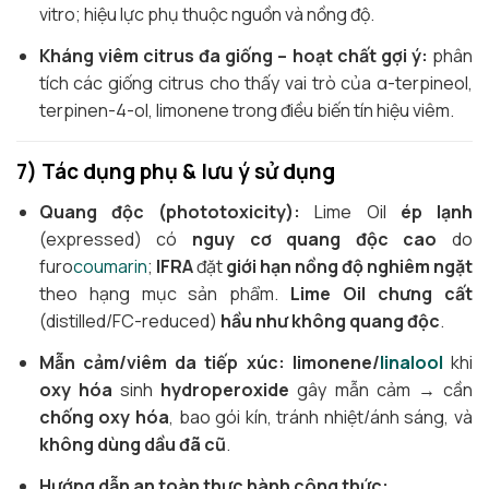
vitro; hiệu lực phụ thuộc nguồn và nồng độ.
Kháng viêm citrus đa giống – hoạt chất gợi ý:
phân
tích các giống citrus cho thấy vai trò của α-terpineol,
terpinen-4-ol, limonene trong điều biến tín hiệu viêm.
7) Tác dụng phụ & lưu ý sử dụng
Quang độc (phototoxicity):
Lime Oil
ép lạnh
(expressed) có
nguy cơ quang độc cao
do
furo
coumarin
;
IFRA
đặt
giới hạn nồng độ nghiêm ngặt
theo hạng mục sản phẩm.
Lime Oil chưng cất
(distilled/FC-reduced)
hầu như không quang độc
.
Mẫn cảm/viêm da tiếp xúc:
limonene/
linalool
khi
oxy hóa
sinh
hydroperoxide
gây mẫn cảm → cần
chống oxy hóa
, bao gói kín, tránh nhiệt/ánh sáng, và
không dùng dầu đã cũ
.
Hướng dẫn an toàn thực hành công thức: