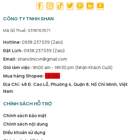
CÔNG TY TNHH SHAN
Mã Số Thuế: 0318763571
Hotline:
0938.237.539 (Zalo)
Đặt Lịch:
0938.237.539 (Zalo)
Email:
shanclinicvn@gmail.com
Giờ làm việc:
9h00 am - 18h30 pm (Nhận Khách Cuối)
Mua hàng Shopee:
tại đây
Địa Chỉ: 48 Đ. Cao Lỗ, Phường 4, Quận 8, Hồ Chí Minh, Việt
Nam
CHÍNH SÁCH HỖ TRỢ
Chính sách bảo mật
Chính sách nội dung
Điều khoản sử dụng