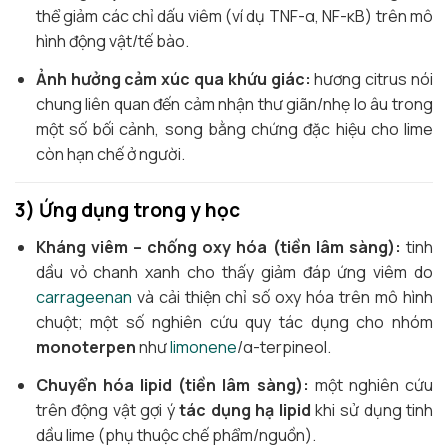
thể giảm các chỉ dấu viêm (ví dụ TNF-α, NF-κB) trên mô
hình động vật/tế bào.
Ảnh hưởng cảm xúc qua khứu giác:
hương citrus nói
chung liên quan đến cảm nhận thư giãn/nhẹ lo âu trong
một số bối cảnh, song bằng chứng đặc hiệu cho lime
còn hạn chế ở người.
3) Ứng dụng trong y học
Kháng viêm – chống oxy hóa (tiền lâm sàng):
tinh
dầu vỏ chanh xanh cho thấy giảm đáp ứng viêm do
carrageenan
và cải thiện chỉ số oxy hóa trên mô hình
chuột; một số nghiên cứu quy tác dụng cho nhóm
monoterpen
như
limonene
/α-terpineol.
Chuyển hóa lipid (tiền lâm sàng):
một nghiên cứu
trên động vật gợi ý
tác dụng hạ lipid
khi sử dụng tinh
dầu lime (phụ thuộc chế phẩm/nguồn).