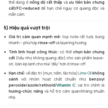
thể dùng ở
nồng độ rất thấp
và
ưu tiên bản chưng
cất/FC-reduced
để hạn chế nguy cơ quang độc và
mẫn cảm.
5) Hiệu quả vượt trội
Giá trị cảm quan mạnh mẽ:
top note rất tươi, bùng
nhanh – phù hợp
rinse-off
và layering hương.
Tính linh hoạt công thức:
có thể
chọn bản chưng
cất
(hầu như không quang độc) cho sản phẩm leave-
on; bản ép lạnh cho mùi “đầy” hơn ở rinse-off.
Hạn chế:
về đặc trị (mụn, nấm, lão hóa)
Lime Oil
không
sánh
với nhóm hoạt chất chuẩn như
benzoyl
peroxide/azole/retinoid/
Vitamin C
; vai trò chính là
hương-chức năng
và hỗ trợ cảm quan/kháng khuẩn
nhẹ.