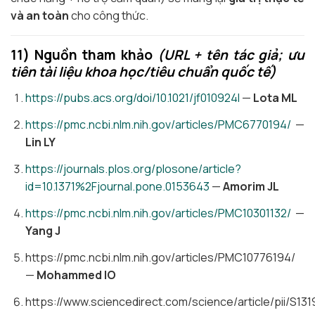
và an toàn
cho công thức.
11) Nguồn tham khảo
(URL + tên tác giả; ưu
tiên tài liệu khoa học/tiêu chuẩn quốc tế)
https://pubs.acs.org/doi/10.1021/jf010924l
—
Lota ML
https://pmc.ncbi.nlm.nih.gov/articles/PMC6770194/
—
Lin LY
https://journals.plos.org/plosone/article?
id=10.1371%2Fjournal.pone.0153643
—
Amorim JL
https://pmc.ncbi.nlm.nih.gov/articles/PMC10301132/
—
Yang J
https://pmc.ncbi.nlm.nih.gov/articles/PMC10776194/
—
Mohammed IO
https://www.sciencedirect.com/science/article/pii/S1