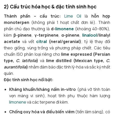
2) Cấu trúc hóa học & đặc tính sinh học
Thành phần – cấu trúc:
Lime Oil
là
hỗn hợp
monoterpen
(không phải 1 hoạt chất đơn lẻ). Thành
phần chủ đạo thường là
d-
limonene
(khoảng 40–80%),
kèm
β-pinene
,
γ-terpinene
,
α-pinene
,
linalool
/linalyl
acetate
và vết
citral
(neral/geranial)
; tỷ lệ thay đổi
theo giống, vùng trồng và phương pháp chiết. Các tiêu
chuẩn ISO phân loại riêng cho
lime expressed (Persian
type,
C. latifolia
)
và
lime distilled (Mexican type,
C.
aurantifolia
)
nhằm đảm bảo đặc tính lý-hóa và sắc ký nhất
quán.
Đặc tính sinh học nổi bật:
Kháng khuẩn/kháng nấm in-vitro
(phá vỡ tính toàn
vẹn màng vi sinh), hoạt tính phụ thuộc hàm lượng
limonene
và các terpene đi kèm.
Chống oxy hóa và điều biến viêm
(tiền lâm sàng), có