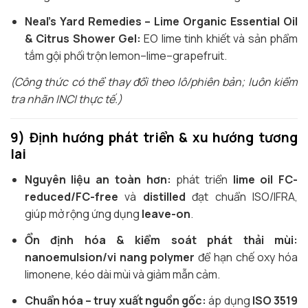
Neal’s Yard Remedies – Lime Organic Essential Oil
& Citrus Shower Gel:
EO lime tinh khiết và sản phẩm
tắm gội phối trộn lemon–lime–grapefruit.
(Công thức có thể thay đổi theo lô/phiên bản; luôn kiểm
tra nhãn INCI thực tế.)
9) Định hướng phát triển & xu hướng tương
lai
Nguyên liệu an toàn hơn:
phát triển
lime oil FC-
reduced/FC-free
và
distilled
đạt chuẩn ISO/IFRA,
giúp mở rộng ứng dụng
leave-on
.
Ổn định hóa & kiểm soát phát thải mùi:
nanoemulsion/vi nang polymer
để hạn chế oxy hóa
limonene, kéo dài mùi và giảm mẫn cảm.
Chuẩn hóa – truy xuất nguồn gốc:
áp dụng
ISO 3519