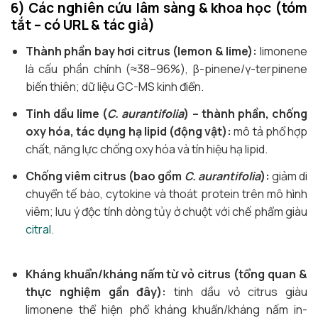
6) Các nghiên cứu lâm sàng & khoa học (tóm
tắt – có URL & tác giả)
Thành phần bay hơi citrus (lemon & lime):
limonene
là cấu phần chính (≈38–96%), β-pinene/γ-terpinene
biến thiên; dữ liệu GC-MS kinh điển.
Tinh dầu lime (
C. aurantifolia
) – thành phần, chống
oxy hóa, tác dụng hạ lipid (động vật):
mô tả phổ hợp
chất, năng lực chống oxy hóa và tín hiệu hạ lipid.
Chống viêm citrus (bao gồm
C. aurantifolia
):
giảm di
chuyển tế bào, cytokine và thoát protein trên mô hình
viêm; lưu ý độc tính dòng tủy ở chuột với chế phẩm giàu
citral
.
Kháng khuẩn/kháng nấm từ vỏ citrus (tổng quan &
thực nghiệm gần đây):
tinh dầu vỏ citrus giàu
limonene thể hiện phổ kháng khuẩn/kháng nấm in-